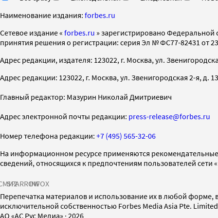
Наименование издания:
forbes.ru
Cетевое издание «
forbes.ru
» зарегистрировано Федеральной 
принятия решения о регистрации: серия Эл № ФС77-82431 от 23 
Адрес редакции, издателя: 123022, г. Москва, ул. Звенигородская 2-
Адрес редакции: 123022, г. Москва, ул. Звенигородская 2-я, д. 13, с
Главный редактор: Мазурин Николай Дмитриевич
Адрес электронной почты редакции:
press-release@forbes.ru
Номер телефона редакции:
+7 (495) 565-32-06
На информационном ресурсе применяются рекомендательные 
сведений, относящихся к предпочтениям пользователей сети 
СМИ2
SPARROW
INFOX
Перепечатка материалов и использование их в любой форме, в
исключительной собственностью Forbes Media Asia Pte. Limite
AO «АС Рус Медиа»
·
2026