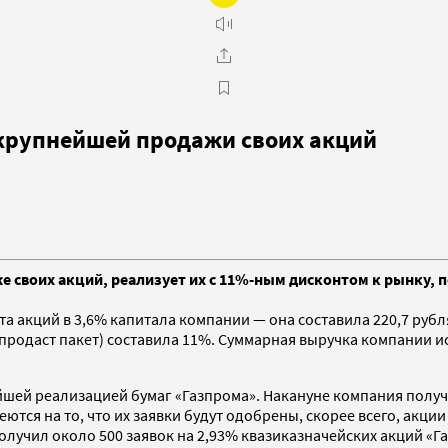
 крупнейшей продажи своих акций
 своих акций, реализует их с 11%-ным дисконтом к рынку, п
 акций в 3,6% капитала компании — она составила 220,7 рубля
 продаст пакет) составила 11%. Суммарная выручка компании ис
йшей реализацией бумаг «Газпрома». Накануне компания получи
тся на то, что их заявки будут одобрены, скорее всего, акци
олучил около 500 заявок на 2,93% квазиказначейских акций «Г