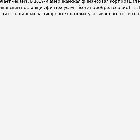
ет Reuters. В 2019-м американская финансовая корпорация Fide
анский поставщик финтех-услуг Fiserv приобрел сервис First D
одит с наличных на цифровые платежи, указывает агентство со 