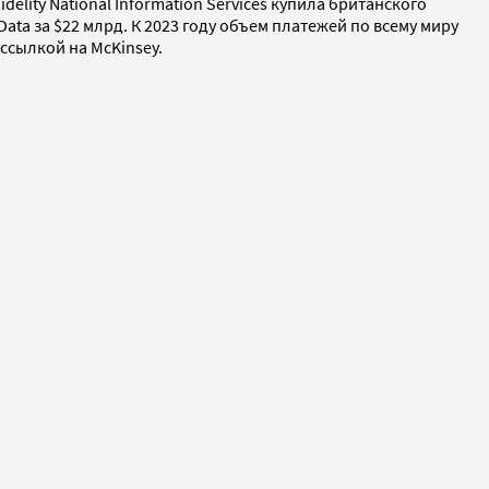
lity National Information Services купила британского
ata за $22 млрд. К 2023 году объем платежей по всему миру
ссылкой на McKinsey.