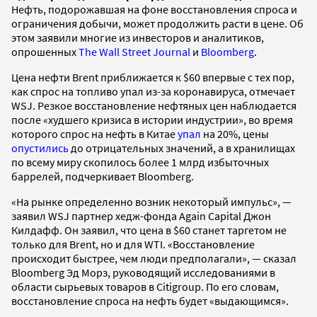
Нефть, подорожавшая на фоне восстановления спроса и
ограничения добычи, может продолжить расти в цене. Об
этом заявили многие из инвесторов и аналитиков,
опрошенных
The Wall Street Journal
и
Bloomberg
.
Цена нефти Brent приближается к $60 впервые с тех пор,
как спрос на топливо упал из-за коронавируса, отмечает
WSJ. Резкое восстановление нефтяных цен наблюдается
после «худшего кризиса в истории индустрии», во время
которого спрос на нефть в Китае
упал
на 20%, цены
опустились
до отрицательных значений, а в хранилищах
по всему миру скопилось более 1 млрд избыточных
баррелей, подчеркивает Bloomberg.
«На рынке определенно возник некоторый импульс», —
заявил WSJ партнер хедж-фонда Again Capital Джон
Килдафф. Он заявил, что цена в $60 станет таргетом не
только для Brent, но и для WTI. «Восстановление
происходит быстрее, чем люди предполагали», — сказал
Bloomberg Эд Морз, руководящий исследованиями в
области сырьевых товаров в Citigroup. По его словам,
восстановление спроса на нефть будет «выдающимся».