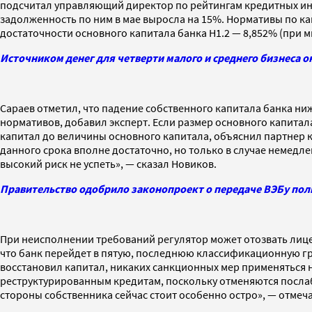
подсчитал управляющий директор по рейтингам кредитных инс
задолженность по ним в мае выросла на 15%. Нормативы по ка
достаточности основного капитала банка Н1.2 — 8,852% (при м
Источником денег для четверти малого и среднего бизнеса о
Сараев отметил, что падение собственного капитала банка ниж
нормативов, добавил эксперт. Если размер основного капитала
капитал до величины основного капитала, объяснил партнер к
данного срока вполне достаточно, но только в случае немедле
высокий риск не успеть», — сказал Новиков.
Правительство одобрило законопроект о передаче ВЭБу по
При неисполнении требований регулятор может отозвать лиценз
что банк перейдет в пятую, последнюю классификационную гр
восстановил капитал, никаких санкционных мер применяться н
реструктурированным кредитам, поскольку отменяются послаб
стороны собственника сейчас стоит особенно остро», — отмеча