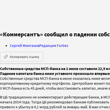
«Коммерсантъ» сообщил о падении собс
Сергей Мингазов
Редакция Forbes
Копировать ссылку
Собственные средства МСП-банка на 1 июня составили 22,9 м
Падение капитала банка ниже уставного произошло впервые 
Собственные средства МСП-банка в июне оказались ниже величи
корпоративному кредитному портфелю. Центробанк может пой
У МСП-банка есть 45 дней, чтобы восстановить капитал, иначе 
В ЦБ традиционно не комментируют действующие банки, в МСП
начала 2014 года. Тогда ЦБ рекомендовал банкам публиковать
привело к убытку в 4,1 млрд рублей за январь-май. В мае отч