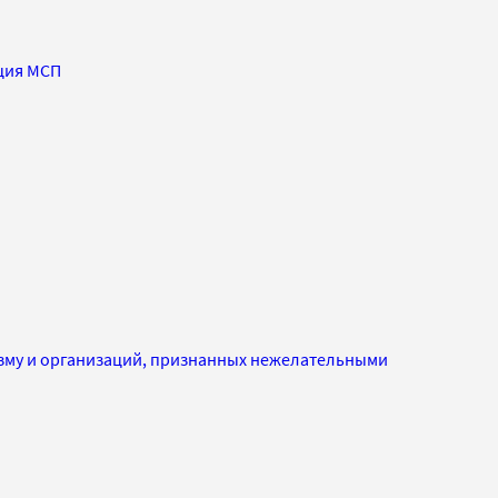
ция МСП
изму и организаций, признанных нежелательными