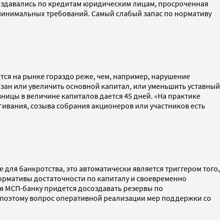
оздавались по кредитам юридическим лицам, просроченная
 минимальных требований. Самый слабый запас по нормативу
тся на рынке гораздо реже, чем, например, нарушение
язан или увеличить основной капитал, или уменьшить уставный
ницы в величине капиталов дается 45 дней. «На практике
ягивания, созыва собрания акционеров или участников есть
для банкротства, это автоматически является триггером того,
нормативы достаточности по капиталу и своевременно
ля МСП-банку придется досоздавать резервы по
 поэтому вопрос оперативной реализации мер поддержки со