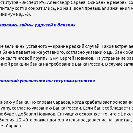
титутов «Эксперт РА» Александр Сараев. Основные резервы с
питалу хотя и сократились, но на 1 июня превышали значения
инимуме 8,5%).
казались займы у друзей и близких
е величины уставного — крайне редкий случай. Такое встречае
 банка падает ниже уставного, согласно указанию ЦБ, банк об
онсалтинговой группы GRM Сергей Новиков. На устранение раз
нной реакции банка на требование Банка России. В случае зат
лномочий управления институтами развития
ию у банка. По словам Сараева, когда срабатывает основание 
уппу, согласно указанию Банка России. Если банк соблюдает 
е будет, добавил Новиков. Ситуацию осложняет то, что с 1 ию
ления ЦБ. «Это окажет дополнительное давление на капитал,
ет Сараев.