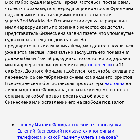
В сентябре судья Мануэль Гарсия Кастельон постановил,
что есть признаки, подтверждающие контроль Фридмана
над людьми и организациями, которые нанесли
ущерб Zed Worldwide. В связи с этим судья не разрешил
миллиардеру давать показания в качестве свидетеля.
Представитель бизнесмена заявил газете, что упомянутые
судьей «факты еще не доказаны». На
предварительных слушаниях Фридман должен появиться
уже в этом месяце. Изначально заслушать его показания
должны были 7 октября, однако по состоянию здоровья
миллиардера его выступление в суде
перенесли
на 21
октября. До этого Фридман добился того, чтобы слушание
перенесли с 5 сентября из-за смены команды его юристов.
В середине сентября испанская прокуратура
настояла
на
личном допросе Фридмана, поскольку ведомство хочет
оставить за собой право просить суд об аресте
бизнесмена или оставлении его на свободе под залог.
Почему Михаил Фридман не боится прослушки,
Евгений Касперский пользуется кнопочным
телефоном и какой гаджет у Олега Тинькова?