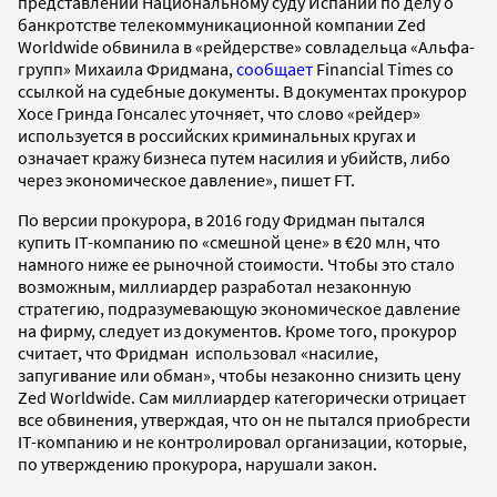
представлении Национальному суду Испании по делу о
банкротстве телекоммуникационной компании Zed
Worldwide обвинила в «рейдерстве» совладельца «Альфа-
групп» Михаила Фридмана,
сообщает
Financial Times со
ссылкой на судебные документы. В документах прокурор
Хосе Гринда Гонсалес уточняет, что слово «рейдер»
используется в российских криминальных кругах и
означает кражу бизнеса путем насилия и убийств, либо
через экономическое давление», пишет FT.
По версии прокурора, в 2016 году Фридман пытался
купить IT-компанию по «смешной цене» в €20 млн, что
намного ниже ее рыночной стоимости. Чтобы это стало
возможным, миллиардер разработал незаконную
стратегию, подразумевающую экономическое давление
на фирму, следует из документов. Кроме того, прокурор
считает, что Фридман использовал «насилие,
запугивание или обман», чтобы незаконно снизить цену
Zed Worldwide. Сам миллиардер категорически отрицает
все обвинения, утверждая, что он не пытался приобрести
IT-компанию и не контролировал организации, которые,
по утверждению прокурора, нарушали закон.