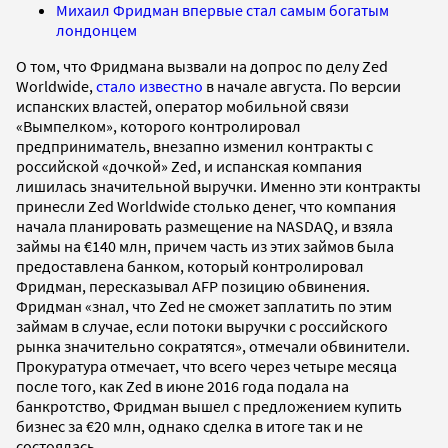
Михаил Фридман впервые стал самым богатым
лондонцем
О том, что Фридмана вызвали на допрос по делу Zed
Worldwide,
стало известно
в начале августа. По версии
испанских властей, оператор мобильной связи
«Вымпелком», которого контролировал
предприниматель, внезапно изменил контракты с
российской «дочкой» Zed, и испанская компания
лишилась значительной выручки. Именно эти контракты
принесли Zed Worldwide столько денег, что компания
начала планировать размещение на NASDAQ, и взяла
займы на €140 млн, причем часть из этих займов была
предоставлена банком, который контролировал
Фридман, пересказывал AFP позицию обвинения.
Фридман «знал, что Zed не сможет заплатить по этим
займам в случае, если потоки выручки с российского
рынка значительно сократятся», отмечали обвинители.
Прокуратура отмечает, что всего через четыре месяца
после того, как Zed в июне 2016 года подала на
банкротство, Фридман вышел с предложением купить
бизнес за €20 млн, однако сделка в итоге так и не
состоялась.