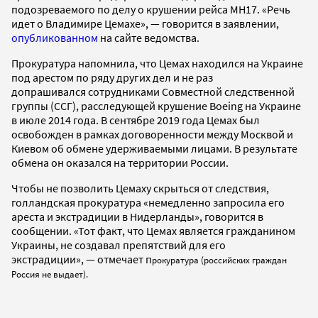
подозреваемого по делу о крушении рейса MH17. «Речь
идет о Владимире Цемахе», — говорится в заявлении,
опубликованном
на сайте ведомства.
Прокуратура напомнила, что Цемах находился на Украине
под арестом по ряду других дел и не раз
допрашивался сотрудниками Совместной следственной
группы (ССГ), расследующей крушение Boeing на Украине
в июле 2014 года. В сентябре 2019 года Цемах был
освобожден в рамках договоренности между Москвой и
Киевом об обмене удерживаемыми лицами. В результате
обмена он оказался на территории России.
Чтобы не позволить Цемаху скрыться от следствия,
голландская прокуратура «немедленно запросила его
ареста и экстрадиции в Нидерланды», говорится в
сообщении. «Тот факт, что Цемах является гражданином
Украины, не создавал препятствий для его
экстрадиции», — отмечает п
рокуратура (российских граждан
Россия не выдает).