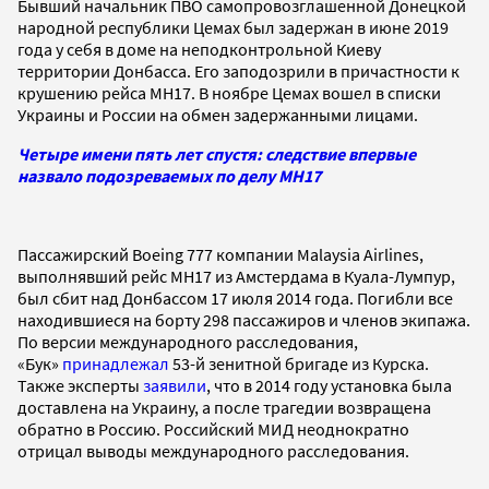
Бывший начальник ПВО самопровозглашенной Донецкой
народной республики Цемах был задержан в июне 2019
года у себя в доме на неподконтрольной Киеву
территории Донбасса. Его заподозрили в причастности к
крушению рейса MH17. В ноябре Цемах вошел в списки
Украины и России на обмен задержанными лицами.
Четыре имени пять лет спустя: следствие впервые
назвало подозреваемых по делу MH17
Пассажирский Boeing 777 компании Malaysia Airlines,
выполнявший рейс MH17 из Амстердама в Куала-Лумпур,
был сбит над Донбассом 17 июля 2014 года. Погибли все
находившиеся на борту 298 пассажиров и членов экипажа.
По версии международного расследования,
«Бук»
принадлежал
53-й зенитной бригаде из Курска.
Также эксперты
заявили
, что в 2014 году установка была
доставлена на Украину, а после трагедии возвращена
обратно в Россию. Российский МИД неоднократно
отрицал выводы международного расследования.