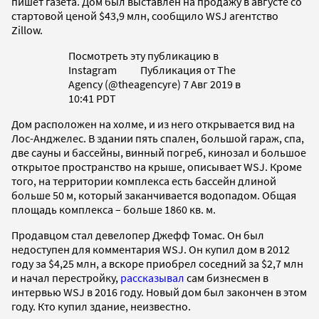
пишет газета. Дом был выставлен на продажу в августе со
стартовой ценой $43,9 млн, сообщило WSJ агентство
Zillow.
Посмотреть эту публикацию в
Instagram Публикация от The
Agency (@theagencyre) 7 Авг 2019 в
10:41 PDT
Дом расположен на холме, и из него открывается вид на
Лос-Анджелес. В здании пять спален, большой гараж, спа,
две сауны и бассейны, винный погреб, кинозал и большое
открытое пространство на крыше, описывает WSJ. Кроме
того, на территории комплекса есть бассейн длиной
больше 50 м, который заканчивается водопадом. Общая
площадь комплекса – больше 1860 кв. м.
Продавцом стал девелопер Джефф Томас. Он был
недоступен для комментария WSJ. Он купил дом в 2012
году за $4,25 млн, а вскоре приобрел соседний за $2,7 млн
и начал перестройку,
рассказывал
сам бизнесмен в
интервью WSJ в 2016 году. Новый дом был закончен в этом
году. Кто купил здание, неизвестно.