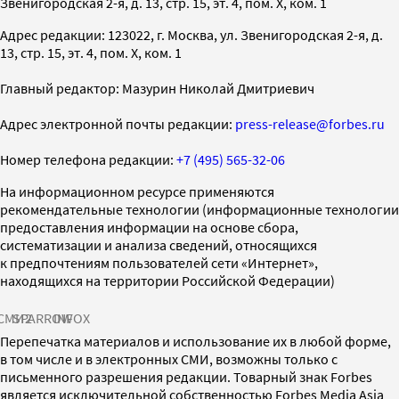
Звенигородская 2-я, д. 13, стр. 15, эт. 4, пом. X, ком. 1
Адрес редакции: 123022, г. Москва, ул. Звенигородская 2-я, д.
13, стр. 15, эт. 4, пом. X, ком. 1
Главный редактор: Мазурин Николай Дмитриевич
Адрес электронной почты редакции:
press-release@forbes.ru
Номер телефона редакции:
+7 (495) 565-32-06
На информационном ресурсе применяются
рекомендательные технологии (информационные технологии
предоставления информации на основе сбора,
систематизации и анализа сведений, относящихся
к предпочтениям пользователей сети «Интернет»,
находящихся на территории Российской Федерации)
СМИ2
SPARROW
INFOX
Перепечатка материалов и использование их в любой форме,
в том числе и в электронных СМИ, возможны только с
письменного разрешения редакции. Товарный знак Forbes
является исключительной собственностью Forbes Media Asia