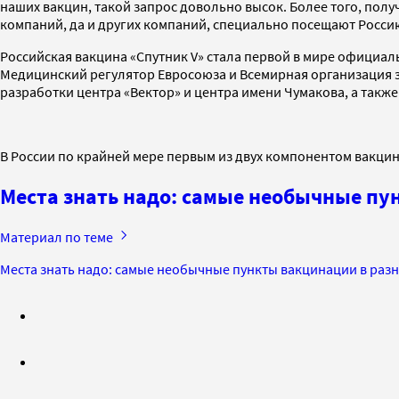
наших вакцин, такой запрос довольно высок. Более того, пол
компаний, да и других компаний, специально посещают Россию
Российская вакцина «Спутник V» стала первой в мире официал
Медицинский регулятор Евросоюза и Всемирная организация з
разработки центра «Вектор» и центра имени Чумакова, а такж
В России по крайней мере первым из двух компонентом вакци
Места знать надо: самые необычные пу
Материал по теме
Места знать надо: самые необычные пункты вакцинации в разн