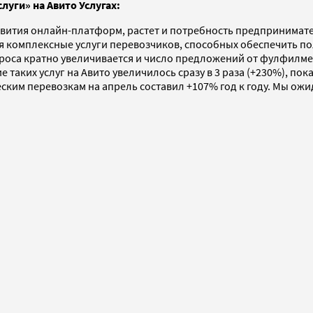
луги» на Авито Услугах:
вития онлайн-платформ, растет и потребность предпринимател
комплексные услуги перевозчиков, способных обеспечить полн
проса кратно увеличивается и число предложений от фулфилме
е таких услуг на Авито увеличилось сразу в 3 раза (+230%), п
ским перевозкам на апрель составил +107% год к году. Мы ож