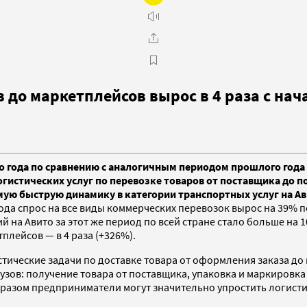
в до маркетплейсов вырос в 4 раза с нач
 года по сравнению с аналогичным периодом прошлого года ср
истических услуг по перевозке товаров от поставщика до по
мую быструю динамику в категории транспортных услуг на Ав
года спрос на все виды коммерческих перевозок вырос на 39%
 на Авито за этот же период по всей стране стало больше на 
плейсов — в 4 раза (+326%).
стические задачи по доставке товара от оформления заказа д
зов: получение товара от поставщика, упаковка и маркировка 
образом предприниматели могут значительно упростить логист