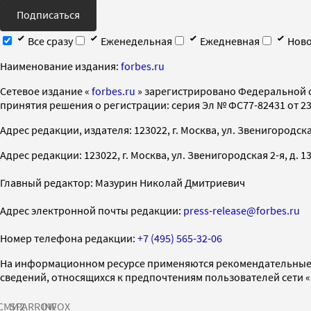
Подписаться
Все сразу
Еженедельная
Ежедневная
Ново
Наименование издания:
forbes.ru
Cетевое издание «
forbes.ru
» зарегистрировано Федеральной 
принятия решения о регистрации: серия Эл № ФС77-82431 от 23 
Адрес редакции, издателя: 123022, г. Москва, ул. Звенигородская 2-
Адрес редакции: 123022, г. Москва, ул. Звенигородская 2-я, д. 13, с
Главный редактор: Мазурин Николай Дмитриевич
Адрес электронной почты редакции:
press-release@forbes.ru
Номер телефона редакции:
+7 (495) 565-32-06
На информационном ресурсе применяются рекомендательные 
сведений, относящихся к предпочтениям пользователей сети 
СМИ2
SPARROW
INFOX