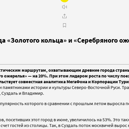
да «Золотого кольца» и «Серебряного о
стическим маршрутам, охватывающим древние города страны.
ого ожерелья» — на 20%. При этом лидером роста по числу по
тельствует совместная аналитика МегаФона и Корпорации Тур
памятниками истории и культуры Северо-Восточной Руси. Трад
, Суздаль и Владимир.
опулярность которого в сравнении с прошлым летом выросла по
в, посетивших этот город в июне, увеличилось на 53%. Это т
счет гостей из столицы. Так, в Суздаль поток москвичей вырос