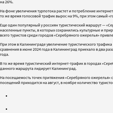
на 26%.
На фоне увеличения турпотока растет и потребление интернет-
то же время голосовой трафик вырос на 9%, при этом самый «г
Еще один популярный у россиян туристический маршрут — «Се
населенные пункты, в которых сохранились культурные и при
всего туристов среди городов «Серебряного ожерелья» привлек
При этом в Калининграде увеличение туристического трафика п
сравнения в июне 2024 года в Калининград приехало в два ра
года.
В то же время туристический интернет-трафик в городах «Сер
данного маршрута лидирует Калининград.
На посещаемость точек притяжения «Серебряного ожерелья» с
посещений приходится на август, в ноябре количество туристов