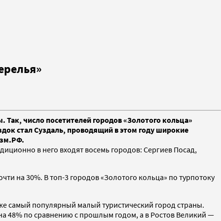
жерелья»
 Так, число посетителей городов «Золотого кольца»
ездок стал Суздаль, проводящий в этом году широкие
изм.РФ.
иционно в него входят восемь городов: Сергиев Посад,
чти на 30%. В топ-3 городов «Золотого кольца» по турпотоку
акже самый популярный малый туристический город страны.
 на 48% по сравнению с прошлым годом, а в Ростов Великий —