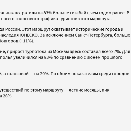
ольца» потратили на 83% больше гигабайт, чем годом ранее. В
т всего голосового трафика туристов этого маршрута.
а России. Этот маршрут охватывает исторические города и
о наследия ЮНЕСКО. За исключением Санкт-Петербурга, больше
Новгород (+11%).
не, прирост турпотока из Москвы здесь составил всего 7%. Для
врополья увеличился на 83% по сравнению с июнем прошлого
, а голосовой — на 20%. По обоим показателям среди городов
утешествий по этому маршруту — летние месяцы, пик
а 26%.