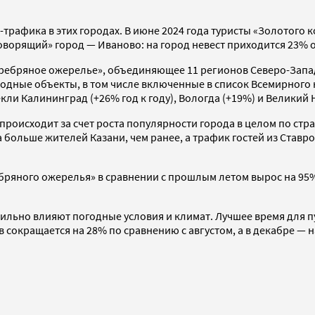
трафика в этих городах. В июне 2024 года туристы «Золотого к
оворящий» город — Иваново: на город невест приходится 23% о
ребряное ожерелье», объединяющее 11 регионов Северо-Запад
родные объекты, в том числе включенные в список Всемирног
ли Калининград (+26% год к году), Вологда (+19%) и Великий 
роисходит за счет роста популярности города в целом по стра
за больше жителей Казани, чем ранее, а трафик гостей из Ста
ебряного ожерелья» в сравнении с прошлым летом вырос на 95%
ильно влияют погодные условия и климат. Лучшее время для п
 сокращается на 28% по сравнению с августом, а в декабре — н