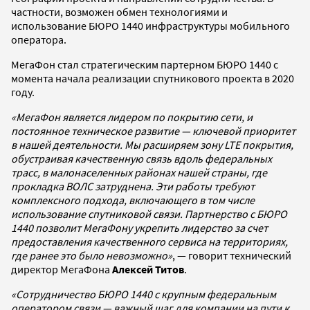
частности, возможен обмен технологиями и
использование БЮРО 1440 инфраструктуры мобильного
оператора.
МегаФон стал стратегическим партерном БЮРО 1440 с
момента начала реализации спутникового проекта в 2020
году.
«МегаФон является лидером по покрытию сети, и
постоянное техническое развитие — ключевой приоритет
в нашей деятельности. Мы расширяем зону LTE покрытия,
обустраивая качественную связь вдоль федеральных
трасс, в малонаселенных районах нашей страны, где
прокладка ВОЛС затруднена. Эти работы требуют
комплексного подхода, включающего в том числе
использование спутниковой связи. Партнерство с БЮРО
1440 позволит МегаФону укрепить лидерство за счет
предоставления качественного сервиса на территориях,
где ранее это было невозможно»
, — говорит технический
директор МегаФона
Алексей Титов
.
«Сотрудничество БЮРО 1440 с крупным федеральным
оператором связи — важный шаг для компании на пути к