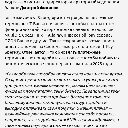
кода»
, ― отметил гендиректор оператора Объединения
банков
Дмитрий Филинов
.
Как отмечается, благодаря интеграции на платежных
терминалах Т-Банка появились способы оплаты от тех
финорганизаций, которые подключены к технологии
MultiQR. Среди них — AlfaPay, Яндекс Пэй, pay-сервисы
OZON Банка и другие. Также сохраняется возможность
оплаты с помощью Системы быстрых платежей, T-Pay,
SberPay. Отмечается, что обновлять платежные
терминалы не понадобится ― новые способы добавятся
автоматически в течение первого квартала 2025 года.
«Разнообразие способов оплаты стало новым стандартом.
Создание единого клиентского опыта и универсального
доступа к платежным решениям разных банков делает
лучше как покупателям, так и бизнесу. Предприниматели
смогут увеличить свою прибыль благодаря тому, что
большему количеству покупателей будет удобно и
выгодно оплачивать свои покупки. В наших планах —
дальнейшее увеличение количества способов оплаты,
например, за счет добавления BNPL-сервиса «Долями», а
также новых pay-сервисов»
, ― сказал директор по