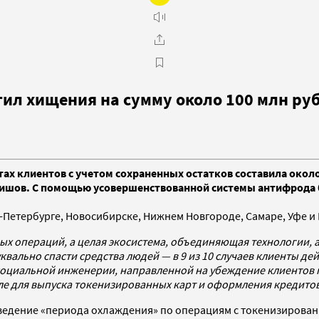
тил хищения на сумму около 100 млн ру
етах клиентов с учетом сохраненных остатков составила окол
ов. С помощью усовершенствованной системы антифрода ба
-Петербурге, Новосибирске, Нижнем Новгороде, Самаре, Уфе и
х операций, а целая экосистема, объединяющая технологии, а
вально спасти средства людей — в 9 из 10 случаев клиенты д
циальной инженерии, направленной на убеждение клиентов пе
е для выпуска токенизированных карт и оформления кредито
введение «периода охлаждения» по операциям с токенизированн