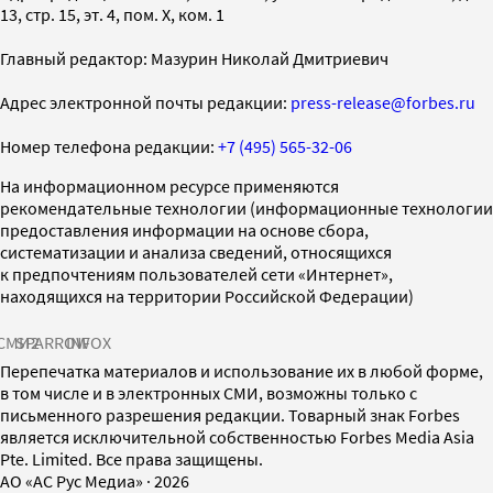
13, стр. 15, эт. 4, пом. X, ком. 1
Главный редактор: Мазурин Николай Дмитриевич
Адрес электронной почты редакции:
press-release@forbes.ru
Номер телефона редакции:
+7 (495) 565-32-06
На информационном ресурсе применяются
рекомендательные технологии (информационные технологии
предоставления информации на основе сбора,
систематизации и анализа сведений, относящихся
к предпочтениям пользователей сети «Интернет»,
находящихся на территории Российской Федерации)
СМИ2
SPARROW
INFOX
Перепечатка материалов и использование их в любой форме,
в том числе и в электронных СМИ, возможны только с
письменного разрешения редакции. Товарный знак Forbes
является исключительной собственностью Forbes Media Asia
Pte. Limited. Все права защищены.
AO «АС Рус Медиа»
·
2026