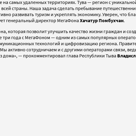
 на самых удаленных территориях. Тува — регион с уникальн
со всей страны. Наша задача сделать пребывание путешествен
ивно развивать туризм и укреплять экономику. Уверен, что бл
рует генеральный директор МегаФона
Хачатур
Помбухчан
.
а, которая позволит улучшить качество жизни граждан и соз
 три года с МегаФоном — одним из самых популярных оператор
уникационных технологий и цифровизацию региона. Правител
 Мы активно сотрудничаем и с другими операторами связи, ве
из дома», — прокомментировал глава Республики Тыва
Владисл