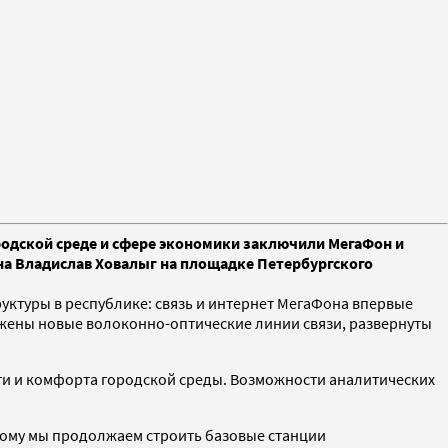
родской среде и сфере экономики заключили МегаФон и
на Владислав Ховалыг на площадке Петербургского
ктуры в республике: связь и интернет МегаФона впервые
ожены новые волоконно-оптические линии связи, развернуты
ти и комфорта городской среды. Возможности аналитических
этому мы продолжаем строить базовые станции