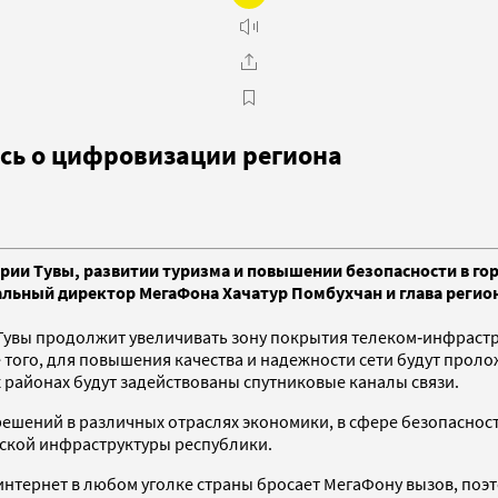
сь о цифровизации региона
рии Тувы, развитии туризма и повышении безопасности в го
альный директор МегаФона Хачатур Помбухчан и глава регио
увы продолжит увеличивать зону покрытия телеком‑инфрастру
 того, для повышения качества и надежности сети будут прол
 районах будут задействованы спутниковые каналы связи.
ешений в различных отраслях экономики, в сфере безопаснос
еской инфраструктуры республики.
 интернет в любом уголке страны бросает МегаФону вызов, по