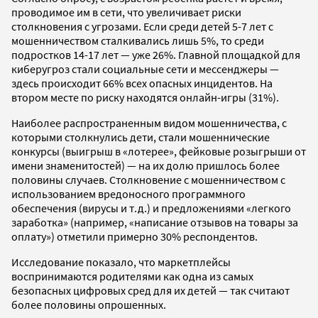
проводимое им в сети, что увеличивает риски
столкновения с угрозами. Если среди детей 5-7 лет с
мошенничеством сталкивались лишь 5%, то среди
подростков 14-17 лет — уже 26%. Главной площадкой для
киберугроз стали социальные сети и мессенджеры —
здесь происходит 66% всех опасных инцидентов. На
втором месте по риску находятся онлайн-игры (31%).
Наиболее распространенным видом мошенничества, с
которыми столкнулись дети, стали мошеннические
конкурсы (выигрыш в «лотерее», фейковые розыгрыши от
имени знаменитостей) — на их долю пришлось более
половины случаев. Столкновение с мошенничеством с
использованием вредоносного программного
обеспечения (вирусы и т.д.) и предложениями «легкого
заработка» (например, «написание отзывов на товары за
оплату») отметили примерно 30% респондентов.
Исследование показало, что маркетплейсы
воспринимаются родителями как одна из самых
безопасных цифровых сред для их детей — так считают
более половины опрошенных.