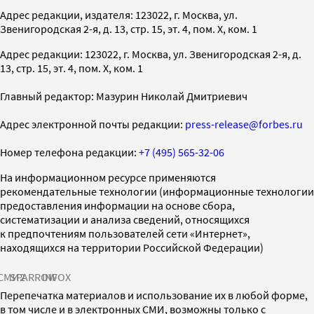
Адрес редакции, издателя: 123022, г. Москва, ул.
Звенигородская 2-я, д. 13, стр. 15, эт. 4, пом. X, ком. 1
Адрес редакции: 123022, г. Москва, ул. Звенигородская 2-я, д.
13, стр. 15, эт. 4, пом. X, ком. 1
Главный редактор: Мазурин Николай Дмитриевич
Адрес электронной почты редакции:
press-release@forbes.ru
Номер телефона редакции:
+7 (495) 565-32-06
На информационном ресурсе применяются
рекомендательные технологии (информационные технологии
предоставления информации на основе сбора,
систематизации и анализа сведений, относящихся
к предпочтениям пользователей сети «Интернет»,
находящихся на территории Российской Федерации)
СМИ2
SPARROW
INFOX
Перепечатка материалов и использование их в любой форме,
в том числе и в электронных СМИ, возможны только с