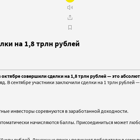
лки на 1,8 трлн рублей
октябре совершили сделки на 1,8 трлн рублей — это абсолют
 В сентябре участники заключили сделки на 1 трлн рублей — н
стные инвесторы соревнуются в заработанной доходности.
 автоматически начисляются баллы. Присоединиться может люб
0 млн рублей. Денежные призы получают победители в семи ве