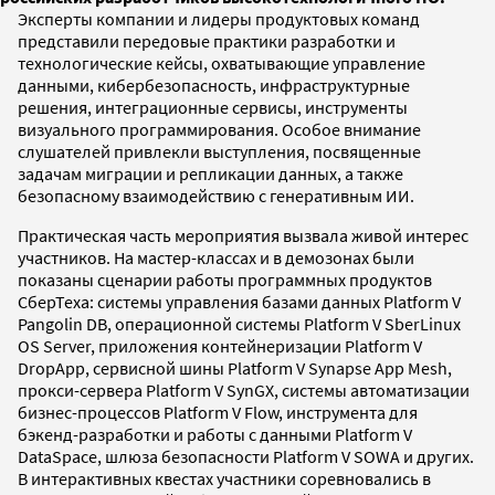
Эксперты компании и лидеры продуктовых команд
представили передовые практики разработки и
технологические кейсы, охватывающие управление
данными, кибербезопасность, инфраструктурные
решения, интеграционные сервисы, инструменты
визуального программирования. Особое внимание
слушателей привлекли выступления, посвященные
задачам миграции и репликации данных, а также
безопасному взаимодействию с генеративным ИИ.
Практическая часть мероприятия вызвала живой интерес
участников. На мастер-классах и в демозонах были
показаны сценарии работы программных продуктов
СберТеха: системы управления базами данных Platform V
Pangolin DB, операционной системы Platform V SberLinux
OS Server, приложения контейнеризации Platform V
DropApp, сервисной шины Platform V Synapse App Mesh,
прокси-сервера Platform V SynGX, системы автоматизации
бизнес-процессов Platform V Flow, инструмента для
бэкенд-разработки и работы с данными Platform V
DataSpace, шлюза безопасности Platform V SOWA и других.
В интерактивных квестах участники соревновались в