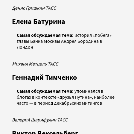
Денис Гришкин
·
ТАСС
Елена Батурина
Самая обсуждаемая тема:
история «побега»
главы Банка Москвы Андрея Бородина в
Лондон
Михаил Метцель
·
ТАСС
Геннадий Тимченко
Самая обсуждаемая тема:
упоминался в
блогах в контексте «друзья Путина», наиболее
часто — в период декабрьских митингов
Валерий Шарифулин
·
ТАСС
Виктор Вексельберг