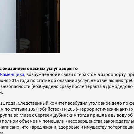
с оказанием опасных услуг закрыто
 Каменщика
, возбужденное в связи с терактом в аэроопорту, 
юня 2015 года по статье об оказании услуг, не отвечающих тр
зопасности (возбуждено сразу после теракта в Домодедово в 
й.
011 года, Следственный комитет возбудил уголовное дело по 
ам по статьям 105 («Убийство») и 205 («Террористический акт»)
уппа во главе с Сергеем Дубинским тогда пришла к выводу об 
ги в полном объеме им помешали «несовершенства законодател
написано, что «вред жизни, здоровью и имуществу потерпевши
та.