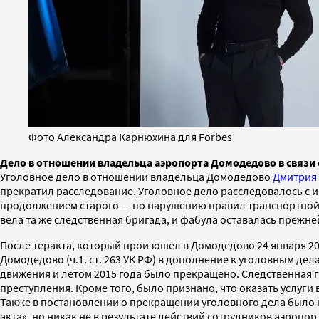
Фото Александра Карнюхина для Forbes
Дело в отношении владельца аэропорта Домодедово в связи 
Уголовное дело в отношении владельца Домодедово
Дмитрия
прекратил расследование. Уголовное дело расследовалось с и
продолжением старого — по нарушению правил транспортной бе
вела та же следственная бригада, и фабула оставалась прежне
После теракта, который произошел в Домодедово 24 января 2
Домодедово (ч.1. ст. 263 УК РФ) в дополнение к уголовным дел
движения и летом 2015 года было прекращено. Следственная гр
преступления. Кроме того, было признано, что оказать услу
Также в постановлении о прекращении уголовного дела было 
акта», но никак не в результате действий сотрудников аэропор