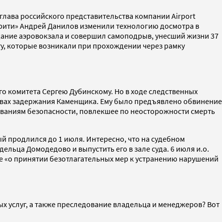
глава российского представительства компании Airport
ити» Андрей Данилов изменили технологию досмотра в
здание аэровокзала и совершил самоподрыв, унесший жизни 37
у, которые возникали при прохождении через рамку
о комитета Сергею Дубинскому. Но в ходе следственных
твах задержания Каменщика. Ему было предъявлено обвинение
бованиям безопасности, повлекшее по неосторожности смерть
 продлился до 1 июля. Интересно, что на судебном
льца Домодедово и выпустить его в зале суда. 6 июля и.о.
е «о принятии безотлагательных мер к устранению нарушений
х услуг, а также преследование владельца и менеджеров? Вот