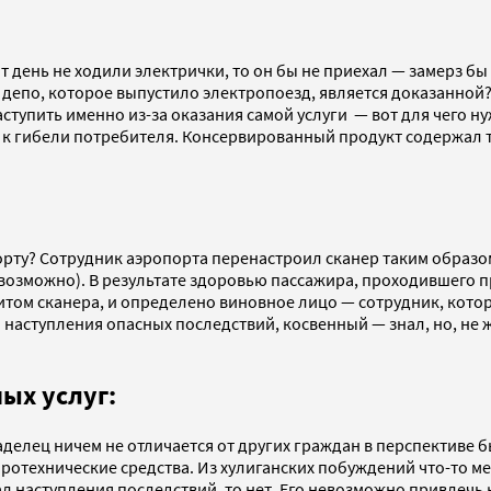
т день не ходили электрички, то он бы не приехал — замерз б
 депо, которое выпустило электропоезд, является доказанной? 
тупить именно из-за оказания самой услуги — вот для чего ну
к гибели потребителя. Консервированный продукт содержал то
порту? Сотрудник аэропорта перенастроил сканер таким образ
невозможно). В результате здоровью пассажира, проходившего 
том сканера, и определено виновное лицо — сотрудник, котор
наступления опасных последствий, косвенный — знал, но, не 
ых услуг:
ладелец ничем не отличается от других граждан в перспективе
отехнические средства. Из хулиганских побуждений что-то мен
ал наступления последствий, то нет. Его невозможно привлечь 