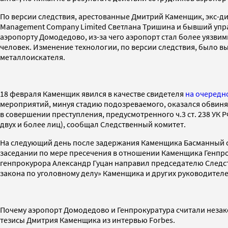
По версии следствия, арестованные Дмитрий Каменщик, экс-д
Management Company Limited Светлана Тришина и бывший уп
аэропорту Домодедово, из-за чего аэропорт стал более уязви
человек. Изменение технологии, по версии следствия, было 
металлоискателя.
18 февраля Каменщик явился в качестве свидетеля
на очередн
мероприятий, минуя стадию подозреваемого, оказался обвиня
в совершении преступления, предусмотренного ч.3 ст. 238 УК
двух и более лиц), сообщал Следственный комитет.
На следующий день после задержания Каменщика Басманный су
заседании по мере пресечения в отношении Каменщика Генпрок
генпрокурора Александр Гуцан направил председателю Следс
закона по уголовному делу» Каменщика и других руководител
Почему аэропорт Домодедово и Генпрокуратура считали незак
тезисы Дмитрия Каменщика из интервью Forbes.