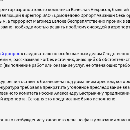
иректор аэропортового комплекса Вячеслав Некрасов, бывший 
равляющий директор ЗАО «Домодедово Эрпорт Авиэйшн Секьюр
мым, а террорист Магомед Евлоев беспрепятственно проник в 
вызвано необходимостью решить проблему очередей в аэропорт
ой допрос
к следователю по особо важным делам Следственног
емым, рассказывал Forbes источник, знающий об обстоятельс
 РФ (выполнение работ или оказание услуг, не отвечающих тре
д решил оставить бизнесмена под домашним арестом, который
уратура требовала прекратить уголовное преследование владе
твенного комитета России Александру Бастрыкину предписани
ей аэропорта. Сегодня это предписание было исполнено.
онным возбуждение уголовного дела по факту оказания опасны