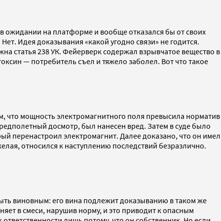
ы в ожидании на платформе и вообще отказался бы от своих
Нет. Идея доказывания «какой угодно связи» не годится.
жна статья 238 УК. Фейерверк содержал взрывчатое вещество в
ксин — потребитель съел и тяжело заболел. Вот что такое
ом, что мощность электромагнитного поля превысила норматив
предполетный досмотр, был нанесен вред. Затем в суде было
ый перенастроил электромагнит. Далее доказано, что он имел
желая, относился к наступлению последствий безразлично.
 быть виновным: его вина подлежит доказыванию в таком же
яет в смеси, нарушив норму, и это приводит к опасным
к ответственности лишь потому, что он собственник. Но если