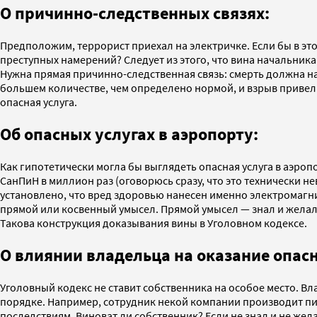
О причинно-следственных связях:
Предположим, террорист приехал на электричке. Если бы в это
преступных намерений? Следует из этого, что вина начальника
Нужна прямая причинно-следственная связь: смерть должна нас
большем количестве, чем определено нормой, и взрыв привел 
опасная услуга.
Об опасных услугах в аэропорту:
Как гипотетически могла бы выглядеть опасная услуга в аэро
СанПиН в миллион раз (оговорюсь сразу, что это технически 
установлено, что вред здоровью нанесен именно электромагни
прямой или косвенный умысел. Прямой умысел — знал и желал 
Такова конструкция доказывания вины в Уголовном кодексе.
О влиянии владельца на оказание опасн
Уголовный кодекс не ставит собственника на особое место. В
порядке. Например, сотрудник некой компании производит пир
последствиям. Виноват ли собственник? Если не знал и не жел