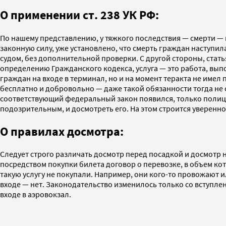
О применении ст. 238 УК РФ:
По нашему представлению, у тяжкого последствия — смерти — 
законную силу, уже установлено, что смерть граждан наступил
судом, без дополнительной проверки. С другой стороны, статья
определению Гражданского кодекса, услуга — это работа, вып
граждан на входе в терминал, но и на момент теракта не имел
бесплатно и добровольно ­— даже такой обязанности тогда не
соответствующий федеральный закон появился, только полице
подозрительным, и досмотреть его. На этом строится уверенн
О правилах досмотра:
Следует строго различать досмотр перед посадкой и досмотр н
посредством покупки билета договор о перевозке, в объем кот
такую услугу не покупали. Например, они кого-то провожают 
входе — нет. Законодательство изменилось только со вступлен
входе в аэровокзал.