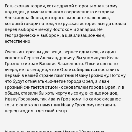
Есть схожая теория, хотя с другой стороны она к этому
подходит, у замечательного современного историка
Александра Янова, которого вы знаете наверняка,
который говорит о том, что русская история всегда стояла
перед выбором между Востоком и Западом. Не
географическим выбором, а цивилизационным,
естественно.
Очень интересны две вещи, вернее одна вещь и один
вопрос к Сергею Александровичу. Вы упомянули Ивана
Грозного и храм Василия Блаженного. Я вычитал не то
вчера, не то сегодня, что в Орле собираются поставить
первый в нашей стране памятник Ивану Грозному. Потому
что будут отмечать 450-летие города Орел, а Иван
Грозный считается отцом - основателем города Орел. И в
общем, ставили бы хоть черту лысому, в конце концов,
Ивану Грозному, так Ивану Грозному. Но самое смешное
то, что они хотят памятник Ивану Грозному поставить
перед входом в детский театр.
И это мне напомнило шутку Натана Эйдельмана,