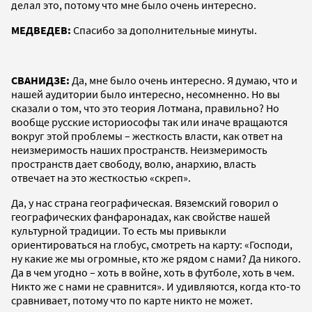
делал это, потому что мне было очень интересно.
МЕДВЕДЕВ:
Спасибо за дополнительные минуты.
СВАНИДЗЕ:
Да, мне было очень интересно. Я думаю, что и
нашей аудитории было интересно, несомненно. Но вы
сказали о том, что это теория Лотмана, правильно? Но
вообще русские историософы так или иначе вращаются
вокруг этой проблемы – жесткость власти, как ответ на
неизмеримость наших пространств. Неизмеримость
пространств дает свободу, волю, анархию, власть
отвечает на это жесткостью «скреп».
Да, у нас страна географическая. Вяземский говорил о
географических фанфаронадах, как свойстве нашей
культурной традиции. То есть мы привыкли
ориентироваться на глобус, смотреть на карту: «Господи,
ну какие же мы огромные, кто же рядом с нами? Да никого.
Да в чем угодно – хоть в войне, хоть в футболе, хоть в чем.
Никто же с нами не сравнится». И удивляются, когда кто-то
сравнивает, потому что по карте никто не может.