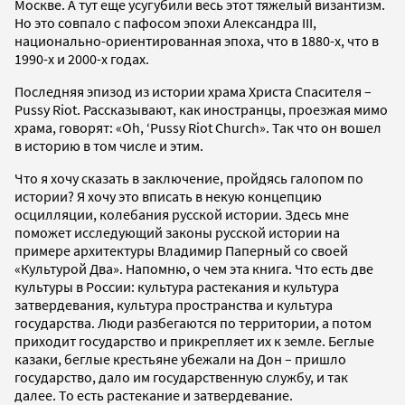
Москве. А тут еще усугубили весь этот тяжелый византизм.
Но это совпало с пафосом эпохи Александра III,
национально-ориентированная эпоха, что в 1880-х, что в
1990-х и 2000-х годах.
Последняя эпизод из истории храма Христа Спасителя –
Pussy Riot. Рассказывают, как иностранцы, проезжая мимо
храма, говорят: «Оh, ‘Pussy Riot Church». Так что он вошел
в историю в том числе и этим.
Что я хочу сказать в заключение, пройдясь галопом по
истории? Я хочу это вписать в некую концепцию
осцилляции, колебания русской истории. Здесь мне
поможет исследующий законы русской истории на
примере архитектуры Владимир Паперный со своей
«Культурой Два». Напомню, о чем эта книга. Что есть две
культуры в России: культура растекания и культура
затвердевания, культура пространства и культура
государства. Люди разбегаются по территории, а потом
приходит государство и прикрепляет их к земле. Беглые
казаки, беглые крестьяне убежали на Дон – пришло
государство, дало им государственную службу, и так
далее. То есть растекание и затвердевание.