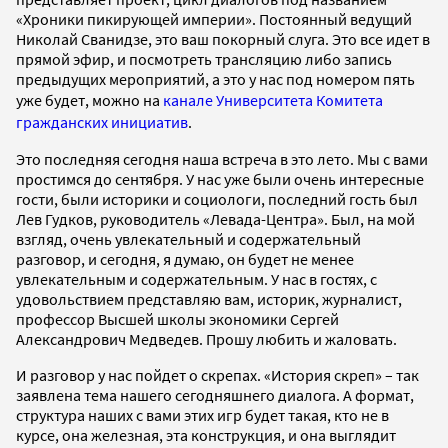
«Хроники пикирующей империи». Постоянный ведущий
Николай Сванидзе, это ваш покорный слуга. Это все идет в
прямой эфир, и посмотреть трансляцию либо запись
предыдущих мероприятий, а это у нас под номером пять
уже будет, можно на
канале Университета Комитета
гражданских инициатив
.
Это последняя сегодня наша встреча в это лето. Мы с вами
простимся до сентября. У нас уже были очень интересные
гости, были историки и социологи, последний гость был
Лев Гудков, руководитель «Левада-Центра». Был, на мой
взгляд, очень увлекательный и содержательный
разговор, и сегодня, я думаю, он будет не менее
увлекательным и содержательным. У нас в гостях, с
удовольствием представляю вам, историк, журналист,
профессор Высшей школы экономики Сергей
Александрович Медведев. Прошу любить и жаловать.
И разговор у нас пойдет о скрепах. «История скреп» – так
заявлена тема нашего сегодняшнего диалога. А формат,
структура наших с вами этих игр будет такая, кто не в
курсе, она железная, эта конструкция, и она выглядит