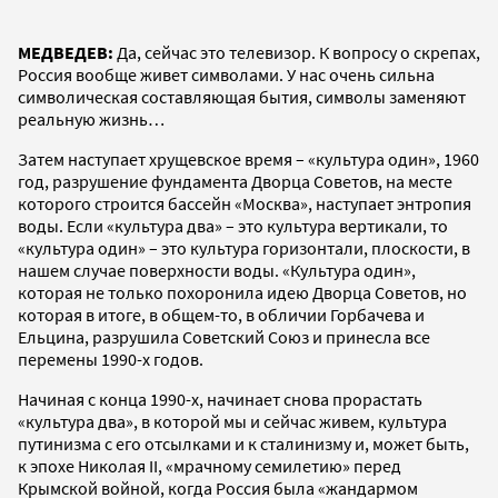
МЕДВЕДЕВ:
Да, сейчас это телевизор. К вопросу о скрепах,
Россия вообще живет символами. У нас очень сильна
символическая составляющая бытия, символы заменяют
реальную жизнь…
Затем наступает хрущевское время – «культура один», 1960
год, разрушение фундамента Дворца Советов, на месте
которого строится бассейн «Москва», наступает энтропия
воды. Если «культура два» – это культура вертикали, то
«культура один» – это культура горизонтали, плоскости, в
нашем случае поверхности воды. «Культура один»,
которая не только похоронила идею Дворца Советов, но
которая в итоге, в общем-то, в обличии Горбачева и
Ельцина, разрушила Советский Союз и принесла все
перемены 1990-х годов.
Начиная с конца 1990-х, начинает снова прорастать
«культура два», в которой мы и сейчас живем, культура
путинизма с его отсылками и к сталинизму и, может быть,
к эпохе Николая II, «мрачному семилетию» перед
Крымской войной, когда Россия была «жандармом