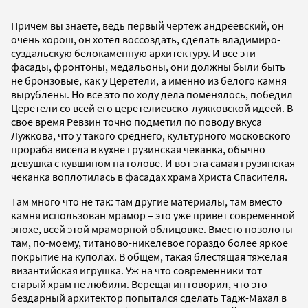
Причем вы знаете, ведь первый чертеж андреевский, он
очень хорош, он хотел воссоздать, сделать владимиро-
суздальскую белокаменную архитектуру. И все эти
фасады, фронтоны, медальоны, они должны были быть
не бронзовые, как у Церетели, а именно из белого камня
вырублены. Но все это по ходу дела поменялось, победил
Церетели со всей его церетелиевско-лужковской идеей. В
свое время Ревзин точно подметил по поводу вкуса
Лужкова, что у такого среднего, культурного московского
прораба висела в кухне грузинская чеканка, обычно
девушка с кувшином на голове. И вот эта самая грузинская
чеканка воплотилась в фасадах храма Христа Спасителя.
Там много что не так: там другие материалы, там вместо
камня использован мрамор – это уже привет современной
эпохе, всей этой мраморной облицовке. Вместо позолоты
там, по-моему, титаново-никелевое гораздо более яркое
покрытие на куполах. В общем, такая блестящая тяжелая
византийская игрушка. Уж на что современники тот
старый храм не любили. Верещагин говорил, что это
бездарный архитектор попытался сделать Тадж-Махал в