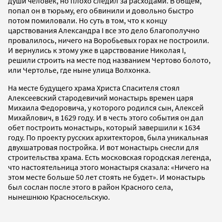
души человек, но плохо следил за расходами. В общем,
попал он в тюрьму, его обвинили и довольно быстро
потом помиловали. Но суть в том, что к концу
царствования Александра I все это дело благополучно
провалилось, ничего на Воробьевых горах не построили.
И вернулись к этому уже в царствование Николая I,
решили строить на месте под названием Чертово болото,
или Чертолье, где ныне улица Волхонка.
На месте будущего храма Христа Спасителя стоял
Алексеевский стародевичий монастырь времен царя
Михаила Федоровича, у которого родился сын, Алексей
Михайлович, в 1629 году. И в честь этого события он дал
обет построить монастырь, который завершили к 1634
году. По проекту русских архитекторов, была уникальная
двухшатровая постройка. И вот монастырь снесли для
строительства храма. Есть московская городская легенда,
что настоятельница этого монастыря сказала: «Ничего на
этом месте больше 50 лет стоять не будет». И монастырь
был сослан после этого в район Красного села,
нынешнюю Красносельскую.