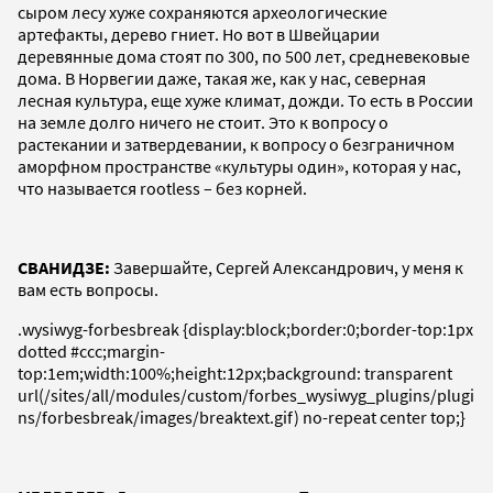
сыром лесу хуже сохраняются археологические
артефакты, дерево гниет. Но вот в Швейцарии
деревянные дома стоят по 300, по 500 лет, средневековые
дома. В Норвегии даже, такая же, как у нас, северная
лесная культура, еще хуже климат, дожди. То есть в России
на земле долго ничего не стоит. Это к вопросу о
растекании и затвердевании, к вопросу о безграничном
аморфном пространстве «культуры один», которая у нас,
что называется rootless – без корней.
СВАНИДЗЕ:
Завершайте, Сергей Александрович, у меня к
вам есть вопросы.
.wysiwyg-forbesbreak {display:block;border:0;border-top:1px
dotted #ccc;margin-
top:1em;width:100%;height:12px;background: transparent
url(/sites/all/modules/custom/forbes_wysiwyg_plugins/plugi
ns/forbesbreak/images/breaktext.gif) no-repeat center top;}