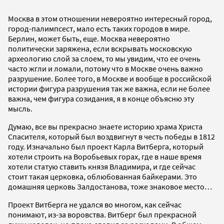
Москва в этом отношении невероятно интересный город,
город-палимпсест, мало есть таких городов в мире.
Берлин, может быть, еще. Москва невероятно
политически заряжена, если вскрывать московскую
археологию слой за слоем, то мы увидим, что ее очень
часто жгли и ломали, потому что в Москве очень важно
разрушение. Более того, в Москве и вообще в российской
истории фигура разрушения так же важна, если не более
важна, чем фигура созидания, я в конце объясню эту
мысль.
Думаю, все вы прекрасно знаете историю храма Христа
Спасителя, который был воздвигнут в честь победы в 1812
году. Изначально был проект Карла Витберга, который
хотели строить на Воробьевых горах, где в наше время
хотели статую ставить князя Владимира, и где сейчас
стоит такая церковка, облюбованная байкерами. Это
домашняя церковь Залдостанова, тоже знаковое место…
Проект Витберга не удался во многом, как сейчас
понимают, из-за воровства. Витберг был прекрасной