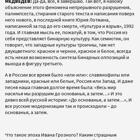
МЕДВЕДЕВ:
Да-да, все, я завершаю. Так вот, я нахожу
объяснение этого феномена непрерывного разрушения,
палимпсеста, стирания старого текста и написания поверх
него нового, в последней книге Юрия Лотмана,
написанной за год до его смерти, «Культура и взрыв», 1992
года. И главная мысль ее, пожалуй, в том, что Россия из
себя представляет бинарную культуру. Как семиотик, он
говорит, что западные культуры троичны, там нет
двухцветного: красное и черное, красное и белое, всегда
есть некая возможность синтеза бинарных оппозиций и
выхода в фигуру третьего.
А в России все время было «или-или»: славянофилы или
западники, красные или белые, Россия или Запад. И даже
песня наша главная долгое время была: «Весь мир
насилья мы разрушим до основанья, а затем…» И это
девиз всей русской истории: «До основанья, а затем…», И
все русские модернизации так и происходили – до
основанья, а затем.
Что такое эпоха Ивана Грозного? Каким страшным