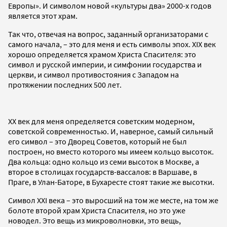
Европы». И символом новой «культуры два» 2000-х годов
является этот храм.
Так что, отвечая на вопрос, заданный организаторами с
самого начала, – это для меня и есть символы эпох. XIX век
хорошо определяется храмом Христа Спасителя: это
символ и русской империи, и симфонии государства и
церкви, и символ противостояния с Западом на
протяжении последних 500 лет.
ХХ век для меня определяется советским модерном,
советской современностью. И, наверное, самый сильный
его символ – это Дворец Советов, который не был
построен, но вместо которого мы имеем кольцо высоток.
Два кольца: одно кольцо из семи высоток в Москве, а
второе в столицах государств-вассалов: в Варшаве, в
Праге, в Улан-Баторе, в Бухаресте стоят такие же высотки.
Символ XXI века – это выросший на том же месте, на том же
болоте второй храм Христа Спасителя, но это уже
новодел. Это вещь из микроволновки, это вещь,