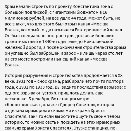
Храм начали строить по проекту Константина Тона с
большой подпиской, с гигантским бюджетом в 16
миллионов рублей, на все ушло 44 года. Может быть, не
все знают, что для этого был отрыт канал «Москва –
Волга», который тогда назывался Екатерининский канал.
Он был специально построен для доставки больших
гранитных глыб в 1840-е годы, еще до Николаевской
железной дороги, а после окончания строительства храма
он успешно был заброшен и зарос – и лишь через сто лет
на его месте построили нынешний канал «Москва –
Волга».
История разрушения и строительства продолжается в XX
веке. 1931 год – снос храма, разбирали его почти полтора
года, с 1931 по 1933 год. Вы видите последствия взрывов: с
одного взрыва он устоял, пришлось делать еще
несколько. 5 декабря, Вот станция метро
«Кропоткинская», она же «Дворец Советов», которая
отделана мрамором и скамьями из храма Христа
Спасителя. Так что если вы хотите ощутить своим телом
историю, то можно сесть и посидеть на этих мраморных
скамьях храма Христа Спасителя. Эту же станицию, по-