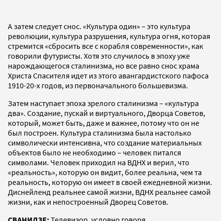
А затем следует снос. «Культура один» – это культура
революции, культура разрушения, культура огня, которая
стремится «сбросить все с корабля современности», как
говорили футуристы. Хотя это случилось в эпоху уже
нарождающегося сталинизма, но все равно снос храма
Христа Спасителя идет из этого авангардистского пафоса
1910-20-х годов, из первоначального большевизма.
Затем наступает эпоха зрелого сталинизма – «культура
два». Создание, пускай и виртуального, Дворца Советов,
который, может быть, даже и важнее, потому что он не
был построен. Культура сталинизма была настолько
символически интенсивна, что создание материальных
объектов было не необходимо – человек питался
символами. Человек приходил на ВДНХ и верил, что
«реальность», которую он видит, более реальна, чем та
реальность, которую он имеет в своей ежедневной жизни.
Диснейленд реальнее самой жизни, ВДНХ реальнее самой
жизни, как и непостроенный Дворец Советов.
СВАНИДЗЕ:
Телевизор, условно говоря.