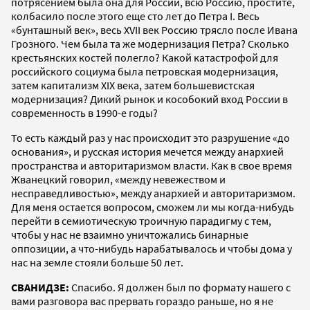
потрясением была она для России, всю Россию, простите,
колбасило после этого еще сто лет до Петра I. Весь
«бунташный век», весь XVII век Россию трясло после Ивана
Грозного. Чем была та же модернизация Петра? Сколько
крестьянских костей полегло? Какой катастрофой для
российского социума была петровская модернизация,
затем капитализм XIX века, затем большевистская
модернизация? Дикий рынок и кособокий вход России в
современность в 1990-е годы?
То есть каждый раз у нас происходит это разрушение «до
основания», и русская история мечется между анархией
пространства и авторитаризмом власти. Как в свое время
Жванецкий говорил, «между невежеством и
несправедливостью», между анархией и авторитаризмом.
Для меня остается вопросом, сможем ли мы когда-нибудь
перейти в семиотическую троичную парадигму с тем,
чтобы у нас не взаимно уничтожались бинарные
оппозиции, а что-нибудь нарабатывалось и чтобы дома у
нас на земле стояли больше 50 лет.
СВАНИДЗЕ:
Спасибо. Я должен был по формату нашего с
вами разговора вас прервать гораздо раньше, но я не