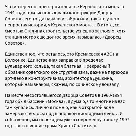
Что интересно, при строительстве Керченского моста в
1944 году тоже использовали конструкции Дворца
Советов, его тогда начали и забросили, так что у него
непростая история, у Керченского моста… В итоге, со
смертью Сталина строительство успешно заглохло, хотя
станция метро еще долгое время называлась «Дворец
Советов».
Единственное, что осталось, это Кремлевская АЗС на
Волхонке. Единственная заправка в пределах
Бульварного кольца, такая блатная. Прекрасный
образчик советского конструктивизма, даже на переходе
арт-деко в конструктивизм, архитектора Душкина,
который нам знаком, скажем, по сочинскому вокзалу.
На месте несостоявшегося Дворца Советов в 1960-1994
годах был бассейн «Москва», я думаю, что многие из вас
там купались. Лично я помню, как в открытой воде
замерзают волосы под шапочкой в холодный день… И
собственно, мы переходим уже в современную эпоху. 1997
год – воссоздание храма Христа Спасителя.