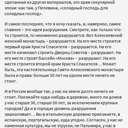
сделанная из других материалов, это храм секулярной
эпохи: как там, у Пелевина, «солидный господь для
солидных господ».
И самое последнее, что я хочу сказать, и, наверное, самое
главное – это идея разрушения. Смотрите, как только что-
то строится, то неизменно разрушается. Вот Алексеевский
женский монастырь – разрушается. На его месте строится
первый храм Христа Спасителя – разрушается. На его
месте начинают строить Дворец Советов – разрушают. На
его месте строят бассейн «Москва» – разрушают. На его
месте строится второй храм Христа Спасителя… Может
быть, эта настоятельница Свято-Алексеевского монастыря
была и права: больше 50 лет на одном месте ничего не
стоит.
И в России вообще так, у нас на земле долго ничего не
стоит. Поезжайте куда-нибудь в деревню, много ли домов
у нас старше 30, старше 50 лет, за исключением крупных
городов? Да и в городах уровень разрушения
зашкаливает… Вы в итальянскую деревню приезжаете, в
испанскую, португальскую, куда угодно. Согласен, у нас не
каменная культура, мы не этруски, не Пальмира, у нас в