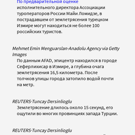
По предварительной оценке
исполнительного директора Ассоциации
туроператоров России Майи Ломидзе, в
пострадавшем от землетрясения турецком
Измире могут находиться не более 100
российских туристов.
Mehmet Emin Menguarslan
·
Anadolu Agency via Getty
Images
По данным AFAD, эпицентр находился в городе
Сеферлихисар в Измире, а глубина очага
землетрясения 16,5 километра. После
толчков улицы города затопило водой почти
на метр.
REUTERS
·
Tuncay Dersinlioglu
Землетрясение длилось около 15 секунд, его
ощутили во многих провинциях запада Турции.
REUTERS
·
Tuncay Dersinlioglu