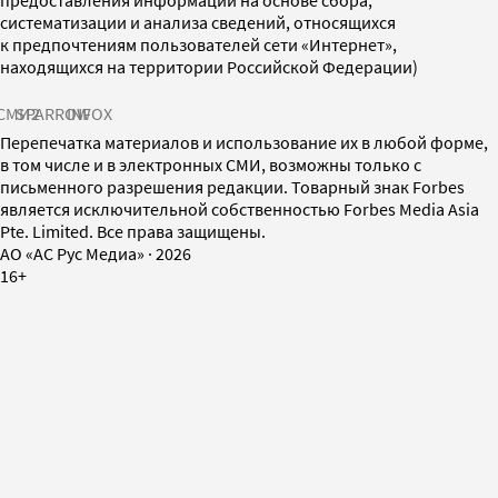
систематизации и анализа сведений, относящихся
к предпочтениям пользователей сети «Интернет»,
находящихся на территории Российской Федерации)
СМИ2
SPARROW
INFOX
Перепечатка материалов и использование их в любой форме,
в том числе и в электронных СМИ, возможны только с
письменного разрешения редакции. Товарный знак Forbes
является исключительной собственностью Forbes Media Asia
Pte. Limited. Все права защищены.
AO «АС Рус Медиа»
·
2026
16+