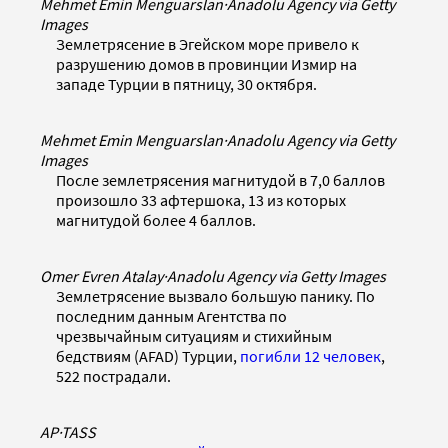
Mehmet Emin Menguarslan
·
Anadolu Agency via Getty
Images
Землетрясение в Эгейском море привело к
разрушению домов в провинции Измир на
западе Турции в пятницу, 30 октября.
Mehmet Emin Menguarslan
·
Anadolu Agency via Getty
Images
После землетрясения магнитудой в 7,0 баллов
произошло 33 афтершока, 13 из которых
магнитудой более 4 баллов.
Omer Evren Atalay
·
Anadolu Agency via Getty Images
Землетрясение вызвало большую панику. По
последним данным Агентства по
чрезвычайным ситуациям и стихийным
бедствиям (AFAD) Турции,
погибли 12 человек
,
522 пострадали.
AP
·
TASS