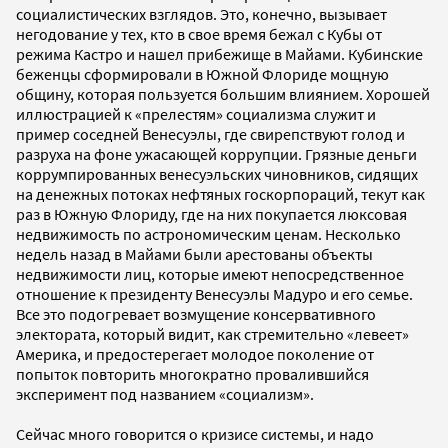
социалистических взглядов. Это, конечно, вызывает
негодование у тех, кто в свое время бежал с Кубы от
режима Кастро и нашел прибежище в Майами. Кубинские
беженцы сформировали в Южной Флориде мощную
общину, которая пользуется большим влиянием. Хорошей
иллюстрацией к «прелестям» социализма служит и
пример соседней Венесуэлы, где свирепствуют голод и
разруха на фоне ужасающей коррупции. Грязные деньги
коррумпированных венесуэльских чиновников, сидящих
на денежных потоках нефтяных госкорпораций, текут как
раз в Южную Флориду, где на них покупается люксовая
недвижимость по астрономическим ценам. Несколько
недель назад в Майами были арестованы объекты
недвижимости лиц, которые имеют непосредственное
отношение к президенту Венесуэлы Мадуро и его семье.
Все это подогревает возмущение консервативного
электората, который видит, как стремительно «левеет»
Америка, и предостерегает молодое поколение от
попыток повторить многократно провалившийся
эксперимент под названием «социализм».
Сейчас много говорится о кризисе системы, и надо