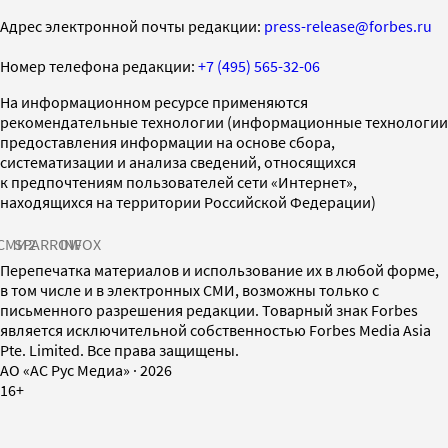
Адрес электронной почты редакции:
press-release@forbes.ru
Номер телефона редакции:
+7 (495) 565-32-06
На информационном ресурсе применяются
рекомендательные технологии (информационные технологии
предоставления информации на основе сбора,
систематизации и анализа сведений, относящихся
к предпочтениям пользователей сети «Интернет»,
находящихся на территории Российской Федерации)
СМИ2
SPARROW
INFOX
Перепечатка материалов и использование их в любой форме,
в том числе и в электронных СМИ, возможны только с
письменного разрешения редакции. Товарный знак Forbes
является исключительной собственностью Forbes Media Asia
Pte. Limited. Все права защищены.
AO «АС Рус Медиа»
·
2026
16+