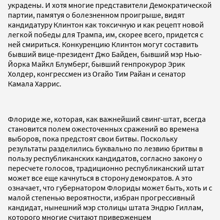
украдены. И хотя многие представители Демократической
партии, памятуя о болезненном проигрыше, видят
кандидатуру Клинтон как токсичную и как рецепт новой
легкой победы для Трампа, им, скорее всего, придется с
ней смириться. Конкуренцию Клинтон могут составить
бывший вице-президент Джо Байден, бывший мэр Нью-
Йорка Майкл Блумберг, бывший генпрокурор Эрик
Холдер, конгрессмен из Огайо Тим Райан и сенатор
Камала Харрис.
Флориде же, которая, как важнейший свинг-штат, всегда
становится полем ожесточенных сражений во времена
выборов, пока предстоят свои битвы. Поскольку
результаты разделились буквально по лезвию бритвы в
пользу республиканских кандидатов, согласно закону о
пересчете голосов, традиционно республиканский штат
может все еще качнуться в сторону демократов. А это
означает, что губернатором Флориды может быть, хоть и с
малой степенью вероятности, избран прогрессивный
кандидат, нынешний мэр столицы штата Эндрю Гиллам,
которого многие считают приверженцем