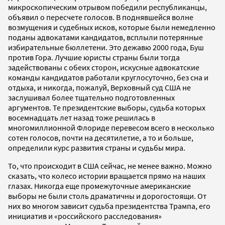
микроскопическим отрывом победили республиканцы,
объявил о пересчете голосов. В поднявшейся волне
возмущения и судебных исков, которые были немедленно
поданы адвокатами кандидатов, всплыли потерянные
избирательные бюллетени. Это дежавю 2000 года, Буш
против Гора. Лучшие юристы страны были тогда
задействованы с обеих сторон, искусные адвокатские
команды кандидатов работали круглосуточно, без сна и
отдыха, и никогда, пожалуй, Верховный суд США не
заслушивал более тщательно подготовленных
аргументов. Те президентские выборы, судьба которых
восемнадцать лет назад тоже решилась в
многомиллионной Флориде перевесом всего в несколько
сотен голосов, почти на десятилетие, а то и больше,
определили курс развития страны и судьбы мира.
То, что происходит в США сейчас, не менее важно. Можно
сказать, что колесо истории вращается прямо на наших
глазах. Никогда еще промежуточные американские
выборы не были столь драматичны и дорогостоящи. От
них во многом зависит судьба президентства Трампа, его
инициатив и «российского расследования»