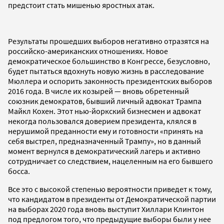
предстоит стать мишенью яростных атак.
Результаты прошедших выборов негативно отразятся на
российско-американских отношениях. Новое
демократическое большинство в Конгрессе, безусловно,
будет пытаться вдохнуть новую жизнь в расследование
Мюллера и оспорить законность президентских выборов
2016 года. В числе их козырей — вновь обретенный
союзник демократов, бывший личный адвокат Трампа
Майкл Кохен. Этот нью-йоркский бизнесмен и адвокат
некогда пользовался доверием президента, клялся в
нерушимой преданности ему и готовности «принять на
себя выстрел, предназначенный Трампу», но в данный
момент вернулся в демократический лагерь и активно
сотрудничает со следствием, нацеленным на его бывшего
босса.
Все это с высокой степенью вероятности приведет к тому,
что кандидатом в президенты от Демократической партии
на выборах 2020 года вновь выступит Хиллари Клинтон
под предлогом того, что предыдущие выборы были у нее