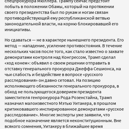
спецпрокурора Мюллера. Трампу сейчас предстоит
побыть в положении Обамы, который на протяжении
своего президентства был по рукам и ногам связан
противодействующей ему республиканской ветвью
законодательной власти, на корню блокировавшей его
инициативы.
Но сдаваться — не в характере нынешнего президента. Его
метод — нападение, усиление противостояния. В течение
нескольких часов после того, как стало известно о захвате
демократами контроля над Конгрессом, Трамп сделал
«ход конем»: объявил о своем решении отправить в
отставку генерального прокурора Джеффа Сешионса, на
чьи слабость и бездействие в вопросе «русского
расследования» он давно сетовал. На позицию
исполняющего обязанности генерального прокурора, в
обход не пользующегося доверием президента
заместителя генпрокурора Рода Розенстайна, Трамп
назначил малоизвестного Мэтью Уитакера, в прошлом
критиковавшего инспирированное демократами «русское
расследование». Многие эксперты уже заявили, что
подобное назначение является неконституционным. Вне
всякого сомнения, Уитакеру в ближайшее время