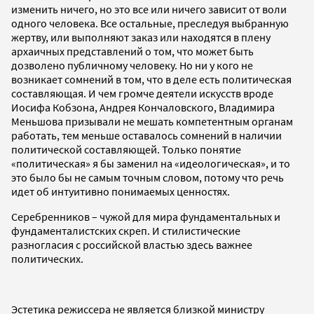
изменить ничего, но это все или ничего зависит от воли
одного человека. Все остальные, преследуя выбранную
жертву, или выполняют заказ или находятся в плену
архаичных представлений о том, что может быть
дозволено публичному человеку. Но ни у кого не
возникает сомнений в том, что в деле есть политическая
составляющая. И чем громче деятели искусств вроде
Иосифа Кобзона, Андрея Кончаловского, Владимира
Меньшова призывали не мешать компетентным органам
работать, тем меньше оставалось сомнений в наличии
политической составляющей. Только понятие
«политическая» я бы заменил на «идеологическая», и то
это было бы не самым точным словом, потому что речь
идет об интуитивно понимаемых ценностях.
Серебренников – чужой для мира фундаментальных и
фундаменталистских скреп. И стилистические
разногласия с российской властью здесь важнее
политических.
Эстетика режиссера не является близкой министру