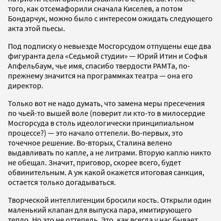
того, как отсемафорили сначала Киселев, а потом
Бондарчук, можно было с интересом ожидать следующего
акта этой пьесы.
Под подписку о невыезде Мосгорсудом отпущены еще два
фигуранта дела «Седьмой студии» — Юрий Итин и Софья
Апфельбаум, чье имя, спасибо твердости РАМТа, по-
прежнему значится на программках театра — она его
директор.
Только вот не надо думать, что замена меры пресечения
по чьей-то вышей воле (поверит ли кто-то в милосердие
Мосгорсуда в столь идеологически принципиальном
процессе?) — это начало оттепели. Во-первых, это
точечное решение. Во-вторых, Сталина велено
выдавливать по капле, а не литрами. Вторую каплю никто
не обещал. Значит, приговор, скорее всего, будет
обвинительным. А уж какой окажется итоговая санкция,
остается только догадываться.
Творческой интеллигенции бросили кость. Открыли один
маленький клапан для выпуска пара, имитирующего
тепло. Но это не оттепель. Это, как всегда у нас бывает,