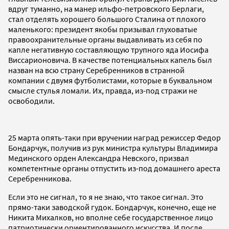
вдруг туманно, на манер ильфо-петровского Берлаги,
стал отделять хорошего большого Сталина от плохого
маленького: президент якобы призывал глуховатые
правоохранительные органы выдавливать из себя по
капле негативную составляющую трупного яда Иосифа
Виссарионовича. В качестве потенциальных капель был
назван на всю страну Серебренников в странной
компании с двумя футболистами, которые в буквальном
смысле стулья ломали. Их, правда, из-под стражи не
освободили.
25 марта опять-таки при вручении наград режиссер Федор
Бондарчук, получив из рук министра культуры Владимира
Мединского орден Александра Невского, призвал
компетентные органы отпустить из-под домашнего ареста
Серебренникова.
Если это не сигнал, то я не знаю, что такое сигнал. Это
прямо-таки заводской гудок. Бондарчук, конечно, еще не
Никита Михалков, но вполне себе государственное лицо
патриотически ориентированного искусства. И после