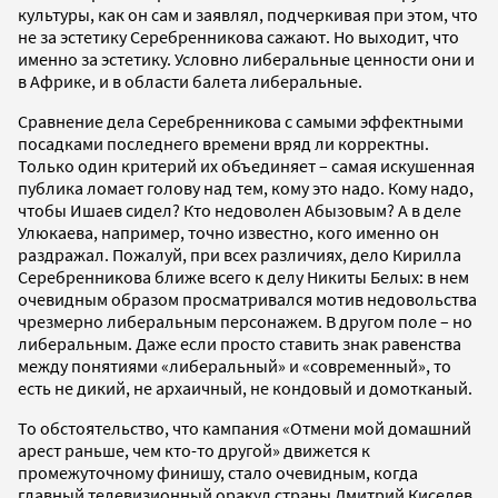
культуры, как он сам и заявлял, подчеркивая при этом, что
не за эстетику Серебренникова сажают. Но выходит, что
именно за эстетику. Условно либеральные ценности они и
в Африке, и в области балета либеральные.
Сравнение дела Серебренникова с самыми эффектными
посадками последнего времени вряд ли корректны.
Только один критерий их объединяет – самая искушенная
публика ломает голову над тем, кому это надо. Кому надо,
чтобы Ишаев сидел? Кто недоволен Абызовым? А в деле
Улюкаева, например, точно известно, кого именно он
раздражал. Пожалуй, при всех различиях, дело Кирилла
Серебренникова ближе всего к делу Никиты Белых: в нем
очевидным образом просматривался мотив недовольства
чрезмерно либеральным персонажем. В другом поле – но
либеральным. Даже если просто ставить знак равенства
между понятиями «либеральный» и «современный», то
есть не дикий, не архаичный, не кондовый и домотканый.
То обстоятельство, что кампания «Отмени мой домашний
арест раньше, чем кто-то другой» движется к
промежуточному финишу, стало очевидным, когда
главный телевизионный оракул страны Дмитрий Киселев