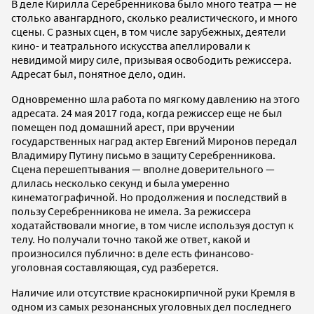
В деле Кирилла Серебренникова было много театра — не
столько авангардного, сколько реалистического, и много
сцены. С разных сцен, в том числе зарубежных, деятели
кино- и театрального искусства апеллировали к
невидимой миру силе, призывая освободить режиссера.
Адресат был, понятное дело, один.
Одновременно шла работа по мягкому давлению на этого
адресата. 24 мая 2017 года, когда режиссер еще не был
помещен под домашний арест, при вручении
государственных наград актер Евгений Миронов передал
Владимиру Путину письмо в защиту Серебренникова.
Сцена перешептывания — вполне доверительного —
длилась несколько секунд и была умеренно
кинематографичной. Но продолжения и последствий в
пользу Серебренникова не имела. За режиссера
ходатайствовали многие, в том числе используя доступ к
телу. Но получали точно такой же ответ, какой и
произносился публично: в деле есть финансово-
уголовная составляющая, суд разберется.
Наличие или отсутствие краснокирпичной руки Кремля в
одном из самых резонансных уголовных дел последнего