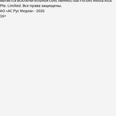
является исключительной собственностью Forbes Media Asia
Pte. Limited. Все права защищены.
AO «АС Рус Медиа»
·
2026
16+