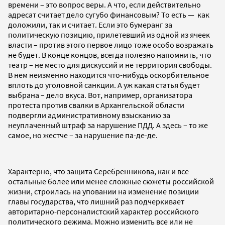
времени – это вопрос веры. А что, если действительно
адресат считает дело сугубо финансовым? То есть — как
доложили, так и считает. Если это бумеранг за
политическую позицию, прилетевший из одной из ячеек
власти – против этого первое лицо тоже особо возражать
не будет. В конце концов, всегда полезно напомнить, что
театр – не место для дискуссий и не территория свободы.
В нем неизменно находится что-нибудь оскорбительное
вплоть до уголовной санкции. А уж какая статья будет
выбрана – дело вкуса. Вот, например, организатора
протеста против свалки в Архангельской области
подвергли административному взысканию за
неуплаченный штраф за нарушение ПДД. А здесь – то же
самое, но жестче – за нарушение па-де-де.
Характерно, что защита Серебренникова, как и все
остальные более или менее сложные сюжеты российской
жизни, строилась на уповании на изменение позиции
главы государства, что лишний раз подчеркивает
авторитарно-персоналистский характер российского
политического режима. Можно изменить все или не