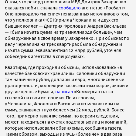
О том, что рекорд полковника МВД Дмитрия Захарченко
оказался побит, сначала
сообщило
агентство «Росбалт».
Оно приводило «мнение» неназванных источников о том,
что у полковника ФСБ Кирилла Черкалина и двух его
бывших коллег — Дмитрия Фролова и Андрея Васильева
— «была изъята сумма на три миллиарда больше», чем
обнаруженная в свое время у Захарченко. При обысках по
делу Черкалина на трех квартирах была обнаружена и
изъята сумма, эквивалентная 12 млрд рублей, уточнял
собеседник агентства в спецслужбах.
Квартиры, где проходили обыски», использовались «в
качестве банковских хранилищ»: силовики обнаружили
там наличные рубли, доллары и евро, многочисленные
драгоценности, коллекции часов элитных марок, акции и
другие ценные бумаги,
написал
«Коммерсантъ» со
ссылкой на свои источники. По их словам,
у Черкалина, Фролова и Васильева изъяли активы на
сумму, эквивалентную более чем 12 млрд рублей. Более
того, примерно такая же сумма, по версии следствия,
может находиться на счетах подставных лиц и компаний,
которые использовали обвиняемые, сообщила газета.
Таким образом, выходцы из ФСБ «более чем в два раза