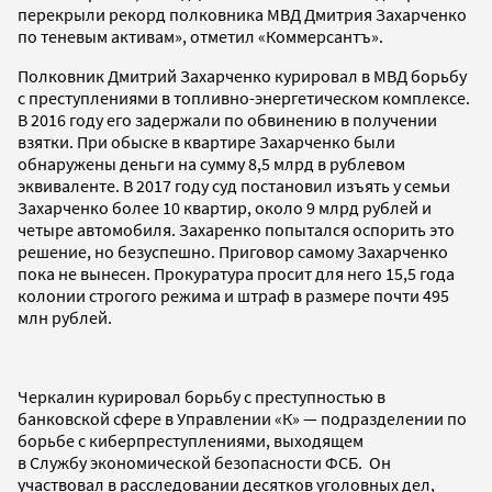
перекрыли рекорд полковника МВД Дмитрия Захарченко
по теневым активам», отметил «Коммерсантъ».
Полковник Дмитрий Захарченко курировал в МВД борьбу
с преступлениями в топливно-энергетическом комплексе.
В 2016 году его задержали по обвинению в получении
взятки. При обыске в квартире Захарченко были
обнаружены деньги на сумму 8,5 млрд в рублевом
эквиваленте. В 2017 году суд постановил изъять у семьи
Захарченко более 10 квартир, около 9 млрд рублей и
четыре автомобиля. Захаренко попытался оспорить это
решение, но безуспешно. Приговор самому Захарченко
пока не вынесен. Прокуратура просит для него 15,5 года
колонии строгого режима и штраф в размере почти 495
млн рублей.
Черкалин курировал борьбу с преступностью в
банковской сфере в Управлении «К» — подразделении по
борьбе с киберпреступлениями, выходящем
в Службу экономической безопасности ФСБ. Он
участвовал в расследовании десятков уголовных дел,