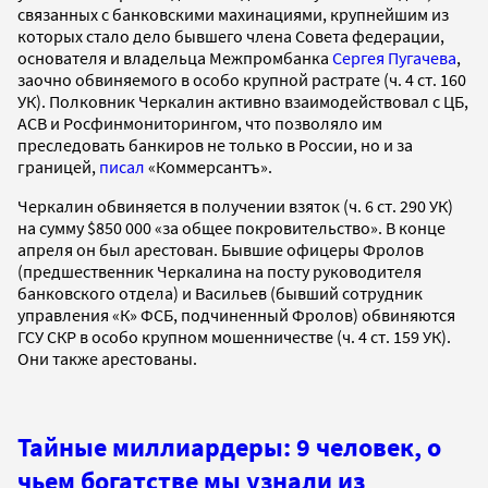
связанных с банковскими махинациями, крупнейшим из
которых стало дело бывшего члена Совета федерации,
основателя и владельца Межпромбанка
Сергея Пугачева
,
заочно обвиняемого в особо крупной растрате (ч. 4 ст. 160
УК). Полковник Черкалин активно взаимодействовал с ЦБ,
АСВ и Росфинмониторингом, что позволяло им
преследовать банкиров не только в России, но и за
границей,
писал
«Коммерсантъ».
Черкалин обвиняется в получении взяток (ч. 6 ст. 290 УК)
на сумму $850 000 «за общее покровительство». В конце
апреля он был арестован. Бывшие офицеры Фролов
(предшественник Черкалина на посту руководителя
банковского отдела) и Васильев (бывший сотрудник
управления «К» ФСБ, подчиненный Фролов) обвиняются
ГСУ СКР в особо крупном мошенничестве (ч. 4 ст. 159 УК).
Они также арестованы.
Тайные миллиардеры: 9 человек, о
чьем богатстве мы узнали из