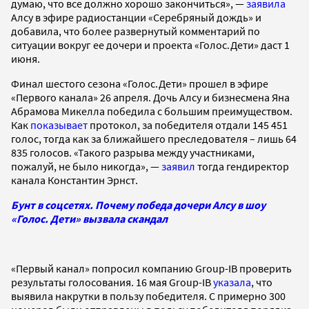
думаю, что все должно хорошо закончиться», —
заявила
Алсу в эфире радиостанции «Серебряный дождь» и
добавила, что более развернутый комментарий по
ситуации вокруг ее дочери и проекта «Голос.Дети» даст 1
июня.
Финал шестого сезона «Голос.Дети» прошел в эфире
«Первого канала» 26 апреля. Дочь Алсу и бизнесмена Яна
Абрамова Микелла победила с большим преимуществом.
Как
показывает
протокол, за победителя отдали 145 451
голос, тогда как за ближайшего преследователя – лишь 64
835 голосов. «Такого разрыва между участниками,
пожалуй, не было никогда», —
заявил
тогда гендиректор
канала Константин Эрнст.
Бунт в соцсетях. Почему победа дочери Алсу в шоу
«Голос. Дети» вызвала скандал
«Первый канал» попросил компанию Group-IB проверить
результаты голосования. 16 мая Group-IB
указала
, что
выявила накрутки в пользу победителя. С примерно 300