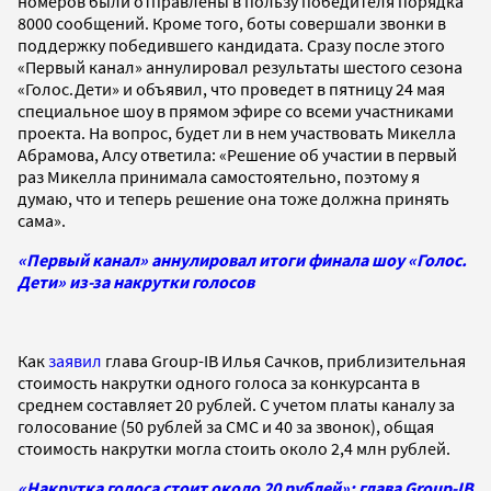
номеров были отправлены в пользу победителя порядка
8000 сообщений. Кроме того, боты совершали звонки в
поддержку победившего кандидата. Сразу после этого
«Первый канал» аннулировал результаты шестого сезона
«Голос.Дети» и объявил, что проведет в пятницу 24 мая
специальное шоу в прямом эфире со всеми участниками
проекта. На вопрос, будет ли в нем участвовать Микелла
Абрамова, Алсу ответила: «Решение об участии в первый
раз Микелла принимала самостоятельно, поэтому я
думаю, что и теперь решение она тоже должна принять
сама».
«Первый канал» аннулировал итоги финала шоу «Голос.
Дети» из-за накрутки голосов
Как
заявил
глава Group-IB Илья Сачков, приблизительная
стоимость накрутки одного голоса за конкурсанта в
среднем составляет 20 рублей. С учетом платы каналу за
голосование (50 рублей за СМС и 40 за звонок), общая
стоимость накрутки могла стоить около 2,4 млн рублей.
«Накрутка голоса стоит около 20 рублей»: глава Group-IB