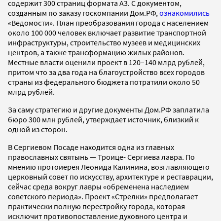
содержит 300 страниц формата A3. С документом,
созданным по заказу госкомпании Дом.РФ,
ознакомились
«Ведомости». План преобразования города с населением
около 100 000 человек включает развитие транспортной
инфраструктуры, строительство музеев и медицинских
центров, а также трансформацию жилых районов.
Местные власти оценили проект в 120–140 млрд рублей,
притом что за два года на благоустройство всех городов
страны из федерального бюджета потратили около 50
млрд рублей.
За саму стратегию и другие документы Дом.РФ заплатила
бюро 300 млн рублей, утверждает источник, близкий к
одной из сторон.
В Сергиевом Посаде находится одна из главных
православных святынь — Троице- Сергиева лавра. По
мнению протоиерея Леонида Калинина, возглавляющего
церковный совет по искусству, архитектуре и реставрации,
сейчас среда вокруг лавры «обременена наследием
советского периода». Проект «Стрелки» предполагает
практически полную перестройку города, которая
исключит противопоставление духовного центра и