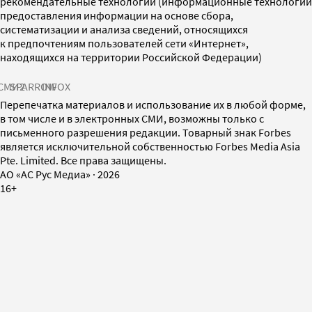
рекомендательные технологии (информационные технологии
предоставления информации на основе сбора,
систематизации и анализа сведений, относящихся
к предпочтениям пользователей сети «Интернет»,
находящихся на территории Российской Федерации)
СМИ2
SPARROW
INFOX
Перепечатка материалов и использование их в любой форме,
в том числе и в электронных СМИ, возможны только с
письменного разрешения редакции. Товарный знак Forbes
является исключительной собственностью Forbes Media Asia
Pte. Limited. Все права защищены.
AO «АС Рус Медиа»
·
2026
16+