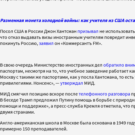
Разменная монета холодной войны: как учителя из США оста
Посол США в России Джон Хантсман
призывал
не использовать
что отказ выдавать визы иностранным учителям повредит инв
покинуть Россию,
заявил
он «Коммерсантъ FM».
В свою очередь Министерство иностранных дел
обратило вним
паспортам, несмотря на то, что учебное заведение работает 
Москву с такими же паспортами, как у посла Хантсмана, то ес
привилегиями. Нонсенс», —
утверждал
МИД.
МИД смягчил позицию вскоре после
телефонного разговора
пр
В беседе Трамп предложил Путину помощь в борьбе с природн
помощи и поддержке», а пресс-служба Кремля отметила, что п
двумя странами.
Англо-американская школа в Москве была основана в 1949 год
примерно 150 преподавателей.