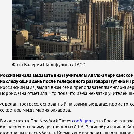
Фото Валерия Шарифулина / ТАСС
Россия начала выдавать визы учителям Англо-американской
на следующий день после телефонного разговора Путина и Т
Российский МИД выдал визы семи преподавателям Англо-амер
Норрис. Она отметила, что пока что из-за нехватки учителей 
«Сделан прогресс, основанный на взаимных шагах. Кроме того
секретарь МИДа Мария Захарова.
В июле газета The New York Times
сообщила
, что Россия отка
бизнесменов преимущественно из США, Великобритании и Кана
сторона пыталась убедить Кремль «не вовлекать школьников в