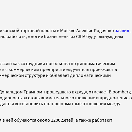
риканской торговой палаты в Москве Алексис Родзянко
заявил
,
нно работать, многие бизнесмены из США будут вынуждены
Россию как сотрудники посольства по дипломатическим
ляется коммерческим предприятием, учителя приезжают в
коммерческой структуре и обладает дипломатическими
ональдом Трампом, прошедшего в среду, отмечает Bloomberg.
одарность за столь внимательное отношение и предложение о
м удастся восстановить полноформатные отношения между
 в ней обучаются около 1200 детей, а также работают