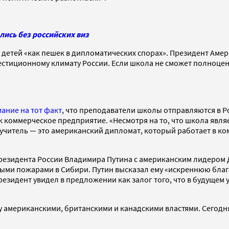
лись без российских виз
 детей «как пешек в дипломатических спорах». Президент Аме
естиционному климату России. Если школа не сможет полноце
ание на тот факт
, что преподаватели школы отправляются в 
как коммерческое предприятие. «Несмотря на то, что школа яв
ть учитель — это американский дипломат, который работает в 
езидента России Владимира Путина с американским лидером Д
ыми пожарами в Сибири. Путин высказал ему «искреннюю благ
резидент увидел в предложении как залог того, что в будуще
у американскими, британскими и канадскими властями. Сегодня