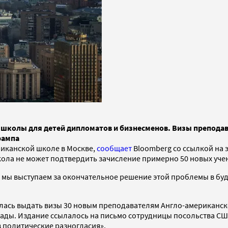
 школы для детей дипломатов и бизнесменов. Визы преподав
рампа
иканской школе в Москве,
сообщает
Bloomberg со ссылкой на 
школа не может подтвердить зачисление примерно 50 новых уче
, мы выступаем за окончательное решение этой проблемы в бу
залась выдать визы 30 новым преподавателям Англо-американск
ды. Издание ссылалось на письмо сотрудницы посольства США 
 политические разногласия».