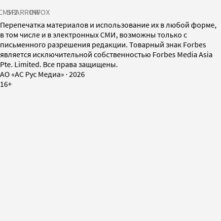
СМИ2
SPARROW
INFOX
Перепечатка материалов и использование их в любой форме,
в том числе и в электронных СМИ, возможны только с
письменного разрешения редакции. Товарный знак Forbes
является исключительной собственностью Forbes Media Asia
Pte. Limited. Все права защищены.
AO «АС Рус Медиа»
·
2026
16+