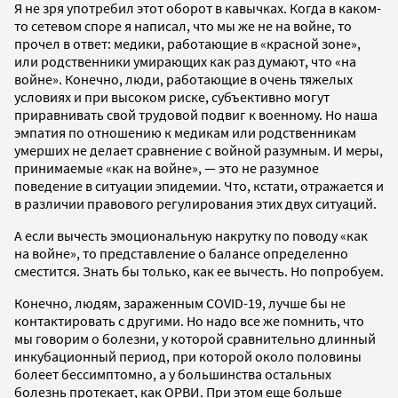
Я не зря употребил этот оборот в кавычках. Когда в каком-
то сетевом споре я написал, что мы же не на войне, то
прочел в ответ: медики, работающие в «красной зоне»,
или родственники умирающих как раз думают, что «на
войне». Конечно, люди, работающие в очень тяжелых
условиях и при высоком риске, субъективно могут
приравнивать свой трудовой подвиг к военному. Но наша
эмпатия по отношению к медикам или родственникам
умерших не делает сравнение с войной разумным. И меры,
принимаемые «как на войне», — это не разумное
поведение в ситуации эпидемии. Что, кстати, отражается и
в различии правового регулирования этих двух ситуаций.
А если вычесть эмоциональную накрутку по поводу «как
на войне», то представление о балансе определенно
сместится. Знать бы только, как ее вычесть. Но попробуем.
Конечно, людям, зараженным COVID-19, лучше бы не
контактировать с другими. Но надо все же помнить, что
мы говорим о болезни, у которой сравнительно длинный
инкубационный период, при которой около половины
болеет бессимптомно, а у большинства остальных
болезнь протекает, как ОРВИ. При этом еще больше