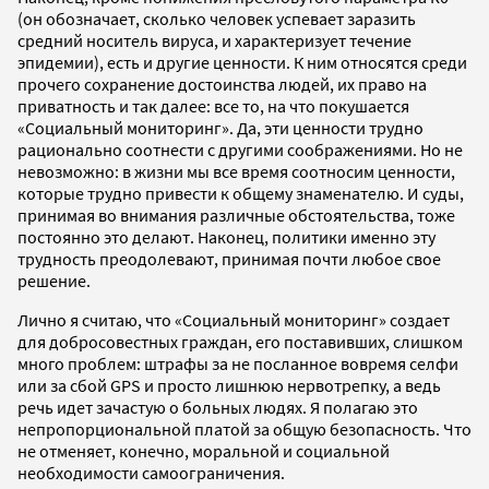
(он обозначает, сколько человек успевает заразить
средний носитель вируса, и характеризует течение
эпидемии), есть и другие ценности. К ним относятся среди
прочего сохранение достоинства людей, их право на
приватность и так далее: все то, на что покушается
«Социальный мониторинг». Да, эти ценности трудно
рационально соотнести с другими соображениями. Но не
невозможно: в жизни мы все время соотносим ценности,
которые трудно привести к общему знаменателю. И суды,
принимая во внимания различные обстоятельства, тоже
постоянно это делают. Наконец, политики именно эту
трудность преодолевают, принимая почти любое свое
решение.
Лично я считаю, что «Социальный мониторинг» создает
для добросовестных граждан, его поставивших, слишком
много проблем: штрафы за не посланное вовремя селфи
или за сбой GPS и просто лишнюю нервотрепку, а ведь
речь идет зачастую о больных людях. Я полагаю это
непропорциональной платой за общую безопасность. Что
не отменяет, конечно, моральной и социальной
необходимости самоограничения.