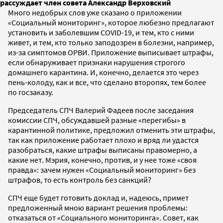
рассуждает член совета Александр Верховский
Много недобрых слов уже сказано о приложении
«Социальный мониторинг», которое любезно предлагают
установить и заболевшим COVID-19, и тем, кто с ними
живет, и тем, кто только заподозрен в болезни, например,
из-за симптомов ОРВИ. Приложение выписывает штрафы,
если обнаруживает признаки нарушения строгого
домашнего карантина. И, конечно, делается это через
пень-колоду, как и все, что сделано второпях, тем более
по госзаказу.
Председатель СПЧ Валерий Фадеев после заседания
комиссии СПЧ, обсуждавшей разные «перегибы» в
карантинной политике, предложил отменить эти штрафы,
так как приложение работает плохо и вряд ли удастся
разобраться, какие штрафы выписаны правомерно, а
какие нет. Мэрия, конечно, против, и у нее тоже «своя
правда»: зачем нужен «Социальный мониторинг» без
штрафов, то есть контроль без санкций?
СПЧ еще будет готовить доклад и, надеюсь, примет
предложенный мною вариант решения проблемы:
отказаться от «Социального мониторинга». Совет, как