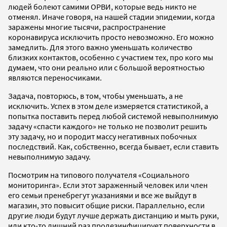
людей болеют самими ОРВИ, которые ведь никто не
отменял. Иначе говоря, на нашей стадии эпидемии, когда
заражены многие тысячи, распространение
коронавируса исключить просто невозможно. Его можно
замедлить. Для этого важно уменьшать количество
близких контактов, особенно с участием тех, про кого мы
думаем, что они реально или c большой вероятностью
являются переносчиками.
Задача, повторюсь, в том, чтобы уменьшать, а не
исключить. Успех в этом деле измеряется статистикой, а
попытка поставить перед любой системой невыполнимую
задачу «спасти каждого» не только не позволит решить
эту задачу, но и породит массу негативных побочных
последствий. Как, собственно, всегда бывает, если ставить
невыполнимую задачу.
Посмотрим на типового получателя «Социального
мониторинга». Если этот зараженный человек или член
его семьи пренебрегут указаниями и все же выйдут в
магазин, это повысит общие риски. Параллельно, если
другие люди будут лучше держать дистанцию и мыть руки,
или кто-то лишний раз продезинфицирует поверхности в