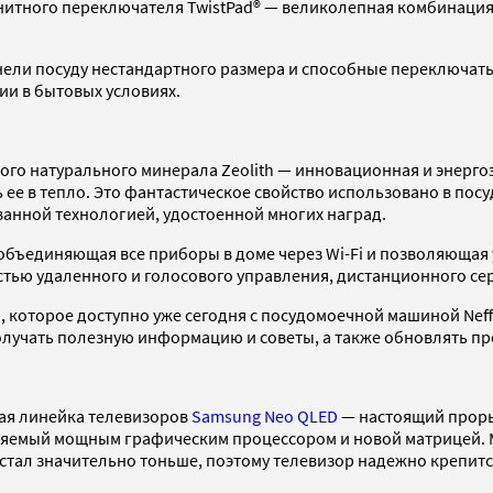
итного переключателя TwistPad® — великолепная комбинация 
анели посуду нестандартного размера и способные переключат
ии в бытовых условиях.
ого натурального минерала Zeolith — инновационная и энерго
ее в тепло. Это фантастическое свойство использовано в пос
ванной технологией, удостоенной многих наград.
 объединяющая все приборы в доме через Wi-Fi и позволяюща
тью удаленного и голосового управления, дистанционного се
и, которое доступно уже сегодня с посудомоечной машиной Ne
получать полезную информацию и советы, а также обновлять п
ная линейка телевизоров
Samsung Neo QLED
— настоящий прорыв
вляемый мощным графическим процессором и новой матрицей.
стал значительно тоньше, поэтому телевизор надежно крепитс