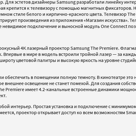
р. Для эстетов дизайнеры Samsung разработали линейку инте
ая крепится к телевизору с помощью магнитных фиксаторов. Н
ъемном стиле белого и кирпично-красного цвета. Телевизор T
ирует произведения из приложения «Магазин искусства». Теле
ное невидимое подключение и выносной модуль One Connect по
окусный 4К лазерный проектор Samsung The Premiere. Флагм
. Впервые в мире в модель встроили тройной лазер — за кажды
ироту цветовой палитры и высокую яркость на уровне студийн
 ли обеспечить в помещении полную темноту. В кинотеатре это н
ое внешнее освещение не станет помехой. Для создания собст
 The Premiere имеет 4.2-канальные встроенные динамики мощн
кт.
бой интерьер. Простая установка и подключение с минимумом
умеется, проектор открывает доступ ко всем возможностям Sma