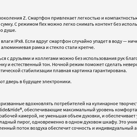
поколения Z. Смартфон привлекает легкостью и компактностью:
сумку. С режимом flex можно легко снимать контент без испол
по душе.
т влаги IPx8. Если вдруг смартфон случайно упадет в воду — ни
алюминиевая рамка и стекло стали крепче.
ся с друзьями и коллегами можно без использования рук благ
нку и естественный тон. Ночной режим поможет сделать невер
оптической стабилизации плавная картинка гарантирована.
ют дверь в будущее электроники.
ризванные вдохновлять потребителей на кулинарное творчест
lide&Hide®, обеспечивающие максимальный уровень комфорта 
д рабочей камерой, не уменьшая объем духовки, и обеспечивае
ладный пирог, одновременно в одном духовом шкафу. Это уни
енный поток воздуха обеспечит сочность и индивидуальный 