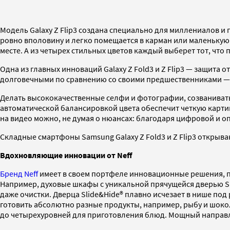
Модель Galaxy Z Flip3 создана специально для миллениалов и 
ровно вполовину и легко помещается в карман или маленькую 
месте. А из четырех стильных цветов каждый выберет тот, что 
Одна из главных инноваций Galaxy Z Fold3 и Z Flip3 — защита о
долговечными по сравнению со своими предшественниками — 
Делать высококачественные селфи и фотографии, созванивать
автоматической балансировкой цвета обеспечит четкую карти
на видео можно, не думая о нюансах: благодаря цифровой и 
Складные смартфоны Samsung Galaxy Z Fold3 и Z Flip3 открыва
Вдохновляющие инновации от Neff
Бренд Neff
имеет в своем портфеле инновационные решения, п
Например, духовые шкафы с уникальной прячущейся дверью S
даже очистки. Дверца Slide&Hide® плавно исчезает в нише по
готовить абсолютно разные продукты, например, рыбу и шоко
до четырехуровней для приготовления блюд. Мощный направл