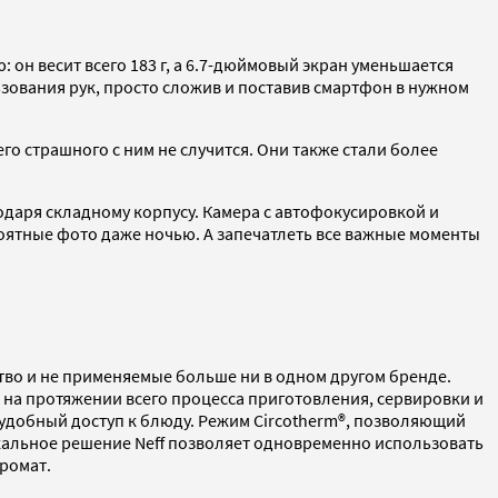
 он весит всего 183 г, а 6.7-дюймовый экран уменьшается
ьзования рук, просто сложив и поставив смартфон в нужном
чего страшного с ним не случится. Они также стали более
одаря складному корпусу. Камера с автофокусировкой и
оятные фото даже ночью. А запечатлеть все важные моменты
во и не применяемые больше ни в одном другом бренде.
на протяжении всего процесса приготовления, сервировки и
т удобный доступ к блюду. Режим Circotherm®, позволяющий
кальное решение Neff позволяет одновременно использовать
аромат.