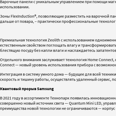
Варочные панели с уникальным управлением при помощи магн
использовании.
Зоны FlexInduction®, позволяющие разместить на варочной п
дальше от повара, – практически профессиональные технолог
Премиальная технология Zeolith с использованием одноименн
естественным свойством поглощать влагу и трансформировать 
блестящую посуду без капли влаги и наслаждаетесь запатенто
Отдельного внимания заслуживает технология Home Connect,
Connect — новый уровень использования прибора с возможнос
Интеграция в систему умного дома — будущее для всей техник
скорость и тишину работы, осуществлять удаленный сервис, 
Квантовый прорыв Samsung
В 2021 году в ассортименте Технопарк появилась инновацион
совершенно новый источник света — Quantum Mini LED, упра
преимущества новой технологии не ограничиваются — корпус 