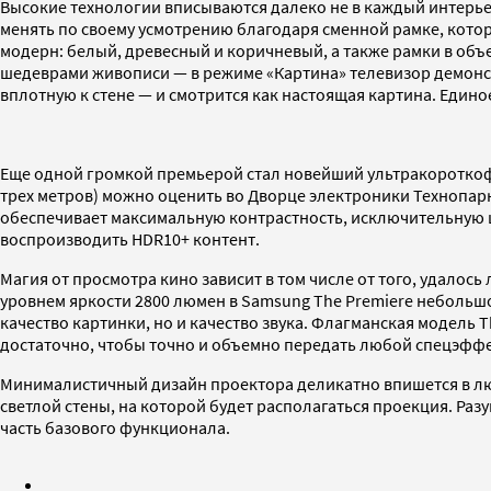
Высокие технологии вписываются далеко не в каждый интерье
менять по своему усмотрению благодаря сменной рамке, котор
модерн: белый, древесный и коричневый, а также рамки в об
шедеврами живописи — в режиме «Картина» телевизор демонстр
вплотную к стене — и смотрится как настоящая картина. Еди
Еще одной громкой премьерой стал новейший ультракороткоф
трех метров) можно оценить во Дворце электроники Технопарк
обеспечивает максимальную контрастность, исключительную ш
воспроизводить HDR10+ контент.
Магия от просмотра кино зависит в том числе от того, удалось
уровнем яркости 2800 люмен в Samsung The Premiere небольш
качество картинки, но и качество звука. Флагманская модель
достаточно, чтобы точно и объемно передать любой спецэффе
Минималистичный дизайн проектора деликатно впишется в лю
светлой стены, на которой будет располагаться проекция. Раз
часть базового функционала.