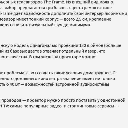
рьерных телевизоров The Frame. Их внешний вид можно
а выбор предлагается три базовых цвета рамок в стиле
he Frame дает возможность дополнить свой интерьер любимыми
визор имеет тонкий корпус — всего 2,5 см, крепление
зволят снизить визуальный шум до минимума.
анскую модель с диагональю проекции 130 дюймов (больше
й из базовых цветов отвечает отдельный лазер, что
ого качества. В том числе на проекторе можно
е проблема, а вот создать такие условия дома труднее. С
венного домашнего кинотеатра значение имеет не только
остью 40 Вт — возможностей встроенной аудиосистемы
 проводов — проектор нужно просто поставить у однотонной
rt TV: самые популярные видео- и стриминговые сервисы —