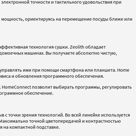
электронной точности и тактильного удовольствия при
ь мощность, ориентируясь на перемещение посуды ближе или
эффективная технология сушки. Zeolith обладает
удомоечных машинах. Вы получаете абсолютно чистую,
я управлять ими при помощи смартфона или планшета. Home
рвиса и обновления программного обеспечения.
ff. HomeConnect позволит выбирать программы, регулировать
рограммное обеспечение.
 с точки зрения технологий. Во всей линейке используется
 Максимально точной цветопередачей и контрастностью
я на компактной подставке.