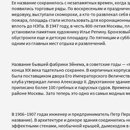
Ее название сохранилось с незапамятных времен, когда 
появились торговые ряды. По воскресеньям и праздничн
медовуху, выступали скоморохи, а кто-то развлекал себя
пожара, площадь стали использовать для коронационных
вплоть до НЭПа. В 1947 году, в честь 800-летия Москвы,
установили памятник художнику Илье Репину. Бронзовый 
обустроили еще и детскую площадку. По пятницам и субб
одним из главных мест отдыха и развлечений.
Название бывшей фабрики Эйнема, в советские годы — 
конца XIX века тщательно сохранен. В кирпичных корпу
была поставщиком двора Его Императорского Величества,
клуба утверждал лично Александр II. Двухэтажное здание
приписано более 100 гребных и парусных судов. Времена
районе Москвы. Зато теперь это одно из самых модных м
В 1906–1907 годах инженер и предприниматель Петр Пер
название). В архитектуре и декоре здания соединились 
эффектными стенами, необычной крышей, дымоходом в в