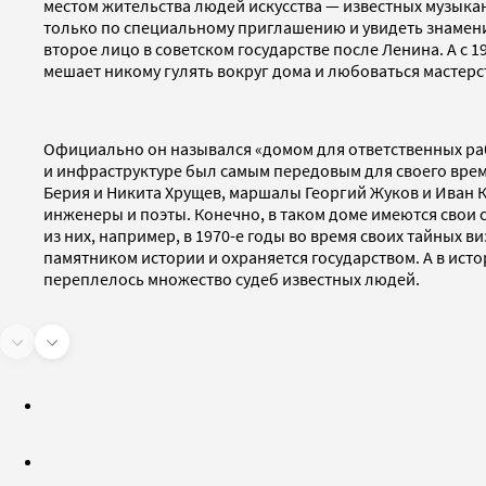
местом жительства людей искусства — известных музыкан
только по специальному приглашению и увидеть знамени
второе лицо в советском государстве после Ленина. А с
мешает никому гулять вокруг дома и любоваться мастерс
Официально он назывался «домом для ответственных раб
и инфраструктуре был самым передовым для своего врем
Берия и Никита Хрущев, маршалы Георгий Жуков и Иван К
инженеры и поэты. Конечно, в таком доме имеются свои с
из них, например, в 1970-е годы во время своих тайных 
памятником истории и охраняется государством. А в ист
переплелось множество судеб известных людей.