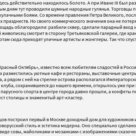
здесь действительно находилось болото. А при Иване III был 
ым дням тут проводили шумные народные гулянья. Торговцы п
 кулачными боями. Со времени правления Петра Великого, посл
 празднеств. Но своего коммерческого значения она не поте
 площадь облагородили: разбили сквер, сделали парадный вход 
живописец смотрит в сторону Третьяковской галереи, где хран
отам сюда приходят уличные артисты и жонглеры. Так что спус
«Красный Октябрь», известно всем любителям сладостей в Рос
сах разместились уютные кафе и рестораны, выставочные цент
 а рядом с ней на стрелке острова располагался Императорский
 клуба, сохранившееся до нашего времени, открылось уже при Н
 парусного спорта в центре города давно прошли, а конфеты 
ест столицы и знаменитый арт-кластер.
цов построил первый в Москве доходный дом для художников и
новорусский стиль и эстетика модерна. Оно специально сделан
иде совы, майоликами и мозаиками с изображениями сказочны