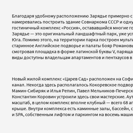
Благодаря удобному расположению Зарядье примерно с X
намеревались построить здание Совнаркома СССР и одну 
гостиничный комплекс «Россия», остававшийся многие го
Зарядье — это оригинальный ландшафтный парк, уже усп
Юга. Помимо этого, на территории парка построен мульт
старинное Английское подворье и палаты бояр Романовы
смотровая площадка в форме латинской буквы V, парящая
виды доступны владельцам апартаментов и пентхаусов в
Новый жилой комплекс «Царев Сад» расположен на Софи
канал. Некогда здесь располагалось Кокоревское подво
Мамин-Сибиряк и Илья Репин, Павел Мельников-Печерск
Константин Коровин устроили здесь свои мастерские. Ау
масштаб, в целом комплекс вполне клубный — всего 68 а
крыше. Внутри комплекса есть каминные залы, бассейн, 
и SPA, собственным лифтом и паркингом на восемь маши