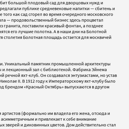
разбит большой плодовый сад для дворцовых нужд и
редлагали публике средневековые напитки — сбитень и
е того как сад сгорел во время очередного московского
ряла — продовольственный бизнес здесь процветал
из гранита, поставили красивый фонтан, а позднее
ятся его лучшие полотна. А в наши дни на Болотной
тя столетия Болотная площадь остается для москвичей
сии. Уникальный памятник промышленной архитектуры
ры и лекционный зал с библиотекой. Фабрика Эйнема
 речной яхт-клуб. Он создавался энтузиастами, но устав
иколае II. В 1912 году к Императорскому яхт-клубу было
под брендом «Красный Октябрь» выпускаются в другом
 артистов (формально им владела его жена, отсюда и
о асимметричным и привлекает к себе внимание
х зверей и диковинных цветов. Дом действительно стал