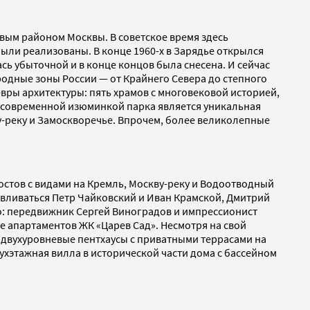
вым районом Москвы. В советское время здесь
ыли реализованы. В конце 1960-х в Зарядье открылся
сь убыточной и в конце концов была снесена. И сейчас
родные зоны России — от Крайнего Севера до степного
евры архитектуры: пять храмов с многовековой историей,
А современной изюминкой парка является уникальная
у-реку и Замоскворечье. Впрочем, более великолепные
стов с видами на Кремль, Москву-реку и Водоотводный
авливаться Петр Чайковский и Иван Крамской, Дмитрий
: передвижник Сергей Виноградов и импрессионист
е апартаментов ЖК «Царев Сад». Несмотря на свой
и двухуровневые пентхаусы с приватными террасами на
ухэтажная вилла в исторической части дома с бассейном