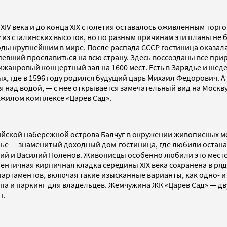
IV века и до конца XIX столетия оставалось оживленным торго
из сталинских высоток, но по разным причинам эти планы не б
ды крупнейшим в мире. После распада СССР гостиница оказала
евший прославиться на всю страну. Здесь воссозданы все при
ижанровый концертный зал на 1600 мест. Есть в Зарядье и шед
х, где в 1596 году родился будущий царь Михаил Федорович. 
 над водой, — с нее открывается замечательный вид на Москв
 жилом комплексе «Царев Сад».
йской набережной острова Балчуг в окружении живописных мо
рье — знаменитый доходный дом-гостиница, где любили остан
ий и Василий Поленов. Живописцы особенно любили это место
тентичная кирпичная кладка середины XIX века сохранена в ряд
партаментов, включая такие изысканные варианты, как одно- 
спа и паркинг для владельцев. Жемчужина ЖК «Царев Сад» — дв
н.