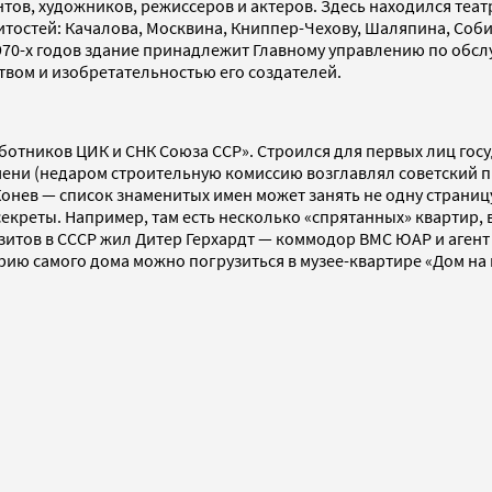
тов, художников, режиссеров и актеров. Здесь находился теа
тостей: Качалова, Москвина, Книппер-Чехову, Шаляпина, Соб
 1970-х годов здание принадлежит Главному управлению по об
твом и изобретательностью его создателей.
отников ЦИК и СНК Союза ССР». Строился для первых лиц гос
ени (недаром строительную комиссию возглавлял советский п
онев — список знаменитых имен может занять не одну страницу.
екреты. Например, там есть несколько «спрятанных» квартир, 
визитов в СССР жил Дитер Герхардт — коммодор ВМС ЮАР и агент 
орию самого дома можно погрузиться в музее-квартире «Дом на