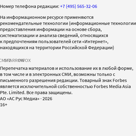
Номер телефона редакции:
+7 (495) 565-32-06
На информационном ресурсе применяются
рекомендательные технологии (информационные технологии
предоставления информации на основе сбора,
систематизации и анализа сведений, относящихся
к предпочтениям пользователей сети «Интернет»,
находящихся на территории Российской Федерации)
СМИ2
SPARROW
INFOX
Перепечатка материалов и использование их в любой форме,
в том числе и в электронных СМИ, возможны только с
письменного разрешения редакции. Товарный знак Forbes
является исключительной собственностью Forbes Media Asia
Pte. Limited. Все права защищены.
AO «АС Рус Медиа»
·
2026
16+