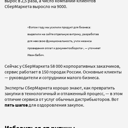
вырос в 2,5 раза, а число компаний-клиентов
СберМаркета выросло на 9000.
«В этом году мы усилили продукт для бизнеса:
выделили на сайте отдельную витрину, разработав
для нее свою функциональность, учли нюансы
проведения оплат и документооборота», — уточняет
Иван Бабич.
Сейчас у СберМаркета 58 000 корпоративных заказчиков,
сервис работает в 150 городах России. Основные клиенты
— руководители и сотрудники малого бизнеса.
Эксперты СберМаркета хорошо знают, как превратить
закупки в технологичный и отлаженный процесс, — в этом
отличие сервиса от услуг обычных дистрибьюторов. Вот
пять шагов
для оздоровления закупок.