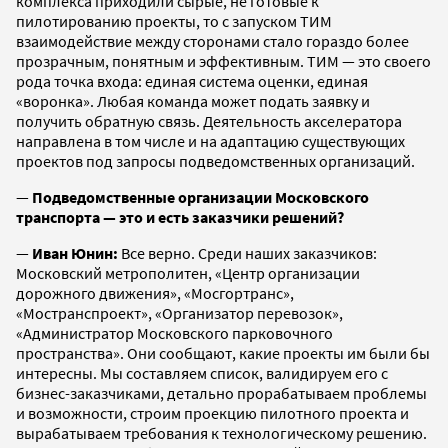
комплекса приходили сырые, не готовые к
пилотированию проекты, то с запуском ТИМ
взаимодействие между сторонами стало гораздо более
прозрачным, понятным и эффективным. ТИМ — это своего
рода точка входа: единая система оценки, единая
«воронка». Любая команда может подать заявку и
получить обратную связь. Деятельность акселератора
направлена в том числе и на адаптацию существующих
проектов под запросы подведомственных организаций.
—
Подведомственные организации Московского
транспорта — это и есть заказчики решений?
—
Иван Юнин:
Все верно. Среди наших заказчиков:
Московский метрополитен, «Центр организации
дорожного движения», «Мосгортранс»,
«Мостранспроект», «Организатор перевозок»,
«Администратор Московского парковочного
пространства». Они сообщают, какие проекты им были бы
интересны. Мы составляем список, валидируем его с
бизнес-заказчиками, детально прорабатываем проблемы
и возможности, строим проекцию пилотного проекта и
вырабатываем требования к технологическому решению.