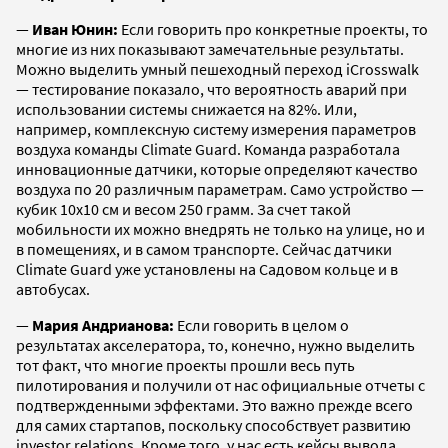
—
Иван Юнин:
Если говорить про конкретные проекты, то
многие из них показывают замечательные результаты.
Можно выделить умный пешеходный переход iCrosswalk
— тестирование показало, что вероятность аварий при
использовании системы снижается на 82%. Или,
например, комплексную систему измерения параметров
воздуха команды Climate Guard. Команда разработала
инновационные датчики, которые определяют качество
воздуха по 20 различным параметрам. Само устройство —
кубик 10х10 см и весом 250 грамм. За счет такой
мобильности их можно внедрять не только на улице, но и
в помещениях, и в самом транспорте. Сейчас датчики
Climate Guard уже установлены на Садовом кольце и в
автобусах.
—
Мария Андрианова:
Если говорить в целом о
результатах акселератора, то, конечно, нужно выделить
тот факт, что многие проекты прошли весь путь
пилотирования и получили от нас официальные отчеты с
подтвержденными эффектами. Это важно прежде всего
для самих стартапов, поскольку способствует развитию
investor relations. Кроме того, у нас есть кейсы вывода