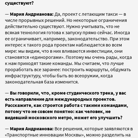
существуют?
—
Мария Андрианова:
Да, проект с летающим такси — в
числе прорывных решений. Но некоторые ограничения
действительно существуют. Нужно учитывать, что не
всякая технология готова к запуску прямо сейчас. Иногда
ее ограничивает, например, законодательство. При этом
интерес к такого рода проектам наблюдается во всем
мире: мы видим, что в них вливаются инвестиции, они
становятся «единорогами». Поэтому мы очень рады, когда
к нам приходят такие команды. Мы считаем, что лучше
проработать все заранее: построить маршруты, обдумать
инфраструктуру, чтобы быть во всеоружии, когда
законодательная база изменится.
—
Вы говорили, что, кроме студенческого трека, у вас
есть направление для международных проектов.
Расскажите, как строится работа с такими командами,
потому что не совсем понятно: как человек, не
видевший московского метро, может его улучшить?
—
Мария Андрианова:
Все решения, которые заявляются в
«Транспортные инновации Москвы», можно разделить на