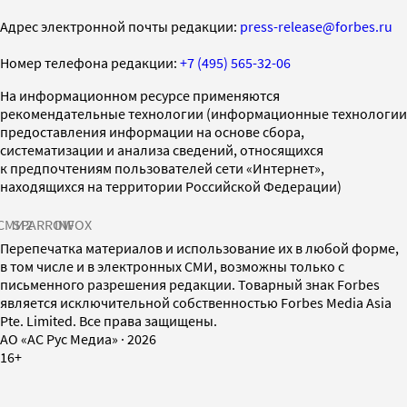
Адрес электронной почты редакции:
press-release@forbes.ru
Номер телефона редакции:
+7 (495) 565-32-06
На информационном ресурсе применяются
рекомендательные технологии (информационные технологии
предоставления информации на основе сбора,
систематизации и анализа сведений, относящихся
к предпочтениям пользователей сети «Интернет»,
находящихся на территории Российской Федерации)
СМИ2
SPARROW
INFOX
Перепечатка материалов и использование их в любой форме,
в том числе и в электронных СМИ, возможны только с
письменного разрешения редакции. Товарный знак Forbes
является исключительной собственностью Forbes Media Asia
Pte. Limited. Все права защищены.
AO «АС Рус Медиа»
·
2026
16+