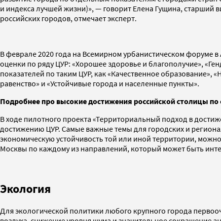
и индекса лучшей жизни)», — говорит Елена Гущина, старший 
российских городов, отмечает эксперт.
В феврале 2020 года на Всемирном урбанистическом форуме в
оценки по ряду ЦУР: «Хорошее здоровье и благополучие», «Ген
показателей по таким ЦУР, как «Качественное образование», «
равенство» и «Устойчивые города и населенные пункты».
Подробнее про высокие достижения российской столицы по 
В ходе пилотного проекта «Территориальный подход в достиж
достижению ЦУР. Самые важные темы для городских и регионал
экономическую устойчивость той или иной территории, можно
Москвы по каждому из направлений, который может быть интер
Экология
Для экологической политики любого крупного города первоо
воздуха, снижение уровня шума и значительное сокращение а