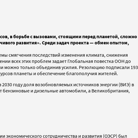
исов, в борьбе с вызовами, стоящими перед планетой, сложно
йчивого развития». Среди задач проекта — обмен опытом,
лемы смягчения последствий изменения климата, снижения
ении всех этих проблем задает Глобальная повестка ООН до
овами можно только объединив усилия. Резолюцию подписали 193
сурсов планеты и обеспечение благополучия жителей.
в 2030 году доля возобновляемых источников энергии (ВИЭ) в
ят бензиновые и дизельные автомобили, а Великобритания,
ии экономического сотрудничества и развития (ОЭСР) был