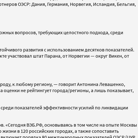
тнеров ОЭСР: Дания, Германия, Норвегия, Исландия, Бельгия,
ложных вопросов, требующих целостного подхода, среди
тойчивого развития с использованием десятков показателей.
те участвовал штат Парана, от Норвегии — округ Викен, от
оду, к любому региону, — говорит Антонина Левашенко,
ма оценки не рейтингует города/регионы, а лишь показывает,
, среди показателей эффективности усилий по ликвидации
в. «Сегодня ВЭБ.РФ, основываясь в том числе на опыте Москвы
о жизни в 120 российских городах, а также сопоставить
ая включает порядка 80 международных показателей ОЭСР (ЦУР