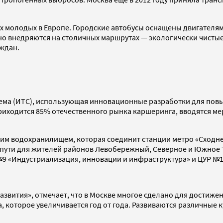
 молодых в Европе. Городские автобусы оснащены двигателями 
но внедряются на столичных маршрутах — экологически чистые
ждан.
ема (ИТС), использующая инновационные разработки для повы
приходится 85% отечественного рынка каршеринга, вводятся м
ким водохранилищем, которая соединит станции метро «Сходнен
я пути для жителей районов Левобережный, Северное и Южное 
№9 «Индустриализация, инновации и инфраструктура» и ЦУР №1
звития», отмечает, что в Москве многое сделано для достиже
, которое увеличивается год от года. Развиваются различные 