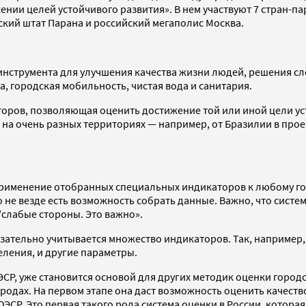
ии целей устойчивого развития». В нем участвуют 7 стран-пар
ьский штат Парана и российский мегаполис Москва.
 инструмента для улучшения качества жизни людей, решения с
, городская мобильность, чистая вода и санитария.
торов, позволяющая оценить достижение той или иной цели ус
на очень разных территориях — например, от Бразилии в проек
рименение отобранных специальных индикаторов к любому гор
 не везде есть возможность собрать данные. Важно, что систе
/слабые стороны. Это важно».
язательно учитывается множество индикаторов. Так, например
еления, и другие параметры.
СР, уже становится основой для других методик оценки городо
ородах. На первом этапе она даст возможность оценить качеств
ОЭСР. Это первая такого рода система оценки в России, котор