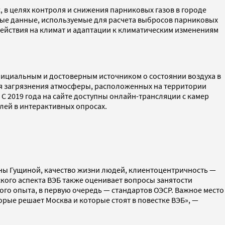
в целях контроля и снижения парниковых газов в городе
ные данные, используемые для расчета выбросов парниковых
действия на климат и адаптации к климатическим изменениям
 официальным и достоверным источником о состоянии воздуха в
ля загрязнения атмосферы, расположенных на территории
С 2019 года на сайте доступны онлайн-трансляции с камер
лей в интерактивных опросах.
ны Гущиной, качество жизни людей, клиентоцентричность —
кого аспекта ВЭБ также оценивает вопросы занятости
ого опыта, в первую очередь — стандартов ОЭСР. Важное место
орые решает Москва и которые стоят в повестке ВЭБ», —