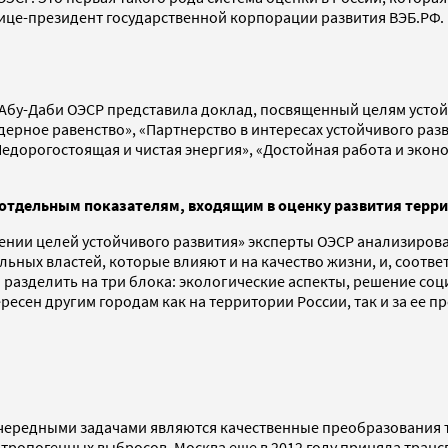
вице-президент государственной корпорации развития ВЭБ.РФ.
 Абу-Даби ОЭСР представила доклад, посвященный целям устой
дерное равенство», «Партнерство в интересах устойчивого раз
Недорогостоящая и чистая энергия», «Достойная работа и экон
отдельным показателям, входящим в оценку развития терри
ении целей устойчивого развития» эксперты ОЭСР анализирова
ьных властей, которые влияют и на качество жизни, и, соотв
 разделить на три блока: экологические аспекты, решение с
есен другим городам как на территории России, так и за ее п
чередными задачами являются качественные преобразования 
нтропогенных выбросов. Москва еще в 2012 году приняла тран