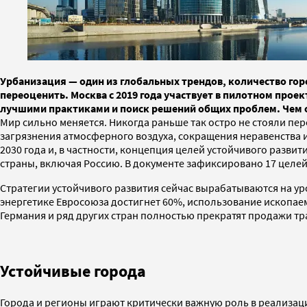
Урбанизация — один из глобальных трендов, количество горо
переоценить. Москва с 2019 года участвует в пилотном про
лучшими практиками и поиск решений общих проблем. Чем о
Мир сильно меняется. Никогда раньше так остро не стояли п
загрязнения атмосферного воздуха, сокращения неравенства и
2030 года и, в частности, концепция целей устойчивого разви
страны, включая Россию. В документе зафиксировано 17 целе
Стратегии устойчивого развития сейчас вырабатываются на уро
энергетике Евросоюза достигнет 60%, использование ископае
Германия и ряд других стран полностью прекратят продажи тр
Устойчивые города
Города и регионы играют критически важную роль в реализац