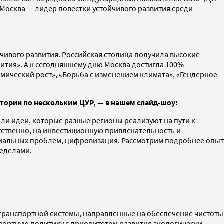
 Москва — лидер повестки устойчивого развития среди
чивого развития. Российская столица получила высокие
вития». А к сегодняшнему дню Москва достигла 100%
омический рост», «Борьба с изменением климата», «Гендерное
тории по нескольким ЦУР, — в нашем слайд-шоу:
ли идеи, которые разные регионы реализуют на пути к
етственно, на инвестиционную привлекательность и
оциальных проблем, цифровизация. Рассмотрим подробнее опыт
ределами.
транспортной системы, направленные на обеспечение чистоты
спортную политику с приоритетом развития экологически