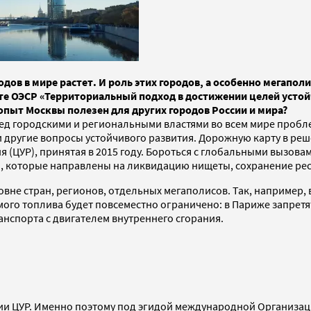
дов в мире растет. И роль этих городов, а особенно мегапол
екте ОЭСР «Территориальный подход в достижении целей усто
пыт Москвы полезен для других городов России и мира?
еред городскими и региональными властями во всем мире проб
 другие вопросы устойчивого развития. Дорожную карту в реш
тия (ЦУР), принятая в 2015 году. Бороться с глобальными выз
й, которые направлены на ликвидацию нищеты, сохранение ре
вне стран, регионов, отдельных мегаполисов. Так, например, 
мого топлива будет повсеместно ограничено: в Париже запрет
анспорта с двигателем внутреннего сгорания.
ии ЦУР. Именно поэтому под эгидой международной Организац