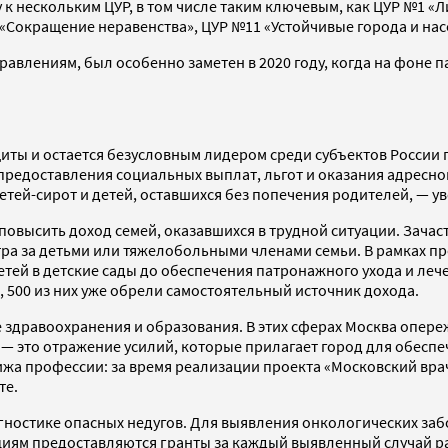
у к нескольким ЦУР, в том числе таким ключевым, как ЦУР №1 
 «Сокращение неравенства», ЦУР №11 «Устойчивые города и на
равлениям, был особенно заметен в 2020 году, когда на фоне
щиты и остается безусловным лидером среди субъектов России
редоставления социальных выплат, льгот и оказания адресно
етей-сирот и детей, оставшихся без попечения родителей, — ув
 повысить доход семей, оказавшихся в трудной ситуации. Зач
а за детьми или тяжелобольными членами семьи. В рамках пр
детей в детские сады до обеспечения патронажного ухода и л
, 500 из них уже обрели самостоятельный источник дохода.
 здравоохранения и образования. В этих сферах Москва опере
7) — это отражение усилий, которые прилагает город для обес
а профессии: за время реализации проекта «Московский врач»
те.
гностике опасных недугов. Для выявления онкологических за
иям предоставляются гранты за каждый выявленный случай ра