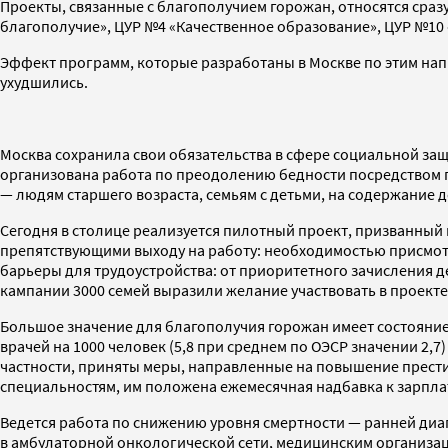
Проекты, связанные с благополучием горожан, относятся сраз
благополучие», ЦУР №4 «Качественное образование», ЦУР №10
Эффект программ, которые разработаны в Москве по этим нап
ухудшились.
Москва сохранила свои обязательства в сфере социальной за
организована работа по преодолению бедности посредством п
— людям старшего возраста, семьям с детьми, на содержание д
Сегодня в столице реализуется пилотный проект, призванный
препятствующими выходу на работу: необходимостью присмотр
барьеры для трудоустройства: от приоритетного зачисления 
кампании 3000 семей выразили желание участвовать в проекте
Большое значение для благополучия горожан имеет состояние
врачей на 1000 человек (5,8 при среднем по ОЭСР значении 2,
частности, приняты меры, направленные на повышение престиж
специальностям, им положена ежемесячная надбавка к зарпла
Ведется работа по снижению уровня смертности — ранней диа
в амбулаторной онкологической сети, медицинским организац