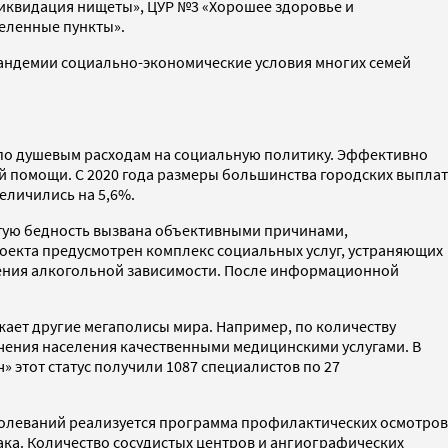
«Ликвидация нищеты», ЦУР №3 «Хорошее здоровье и
селенные пункты».
 пандемии социально-экономические условия многих семей
 по душевым расходам на социальную политику. Эффективно
й помощи. С 2020 года размеры большинства городских выплат
еличились на 5,6%.
астую бедность вызвана объективными причинами,
оекта предусмотрен комплекс социальных услуг, устраняющих
ечения алкогольной зависимости. После информационной
жает другие мегаполисы мира. Например, по количеству
печения населения качественными медицинскими услугами. В
 этот статус получили 1087 специалистов по 27
болеваний реализуется программа профилактических осмотров
ка. Количество сосудистых центров и ангиографических