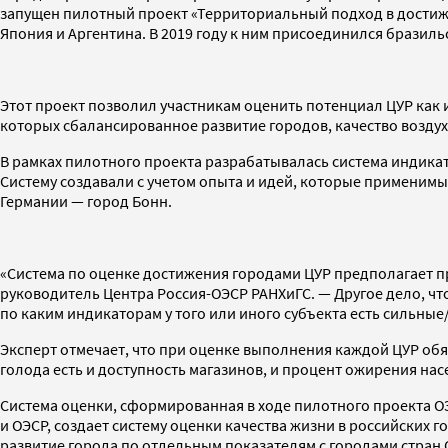
запущен пилотный проект «Территориальный подход в достижен
Япония и Аргентина. В 2019 году к ним присоединился бразил
Этот проект позволил участникам оценить потенциал ЦУР как
которых сбалансированное развитие городов, качество воздуха
В рамках пилотного проекта разрабатывалась система индика
Систему создавали с учетом опыта и идей, которые применимы 
Германии — город Бонн.
«Система по оценке достижения городами ЦУР предполагает п
руководитель Центра Россия-ОЭСР РАНХиГС. — Другое дело, что
по каким индикаторам у того или иного субъекта есть сильные
Эксперт отмечает, что при оценке выполнения каждой ЦУР об
голода есть и доступность магазинов, и процент ожирения нас
Система оценки, сформированная в ходе пилотного проекта ОЭ
и ОЭСР, создает систему оценки качества жизни в российских г
развитие города по отдельным показателям с городами стран 