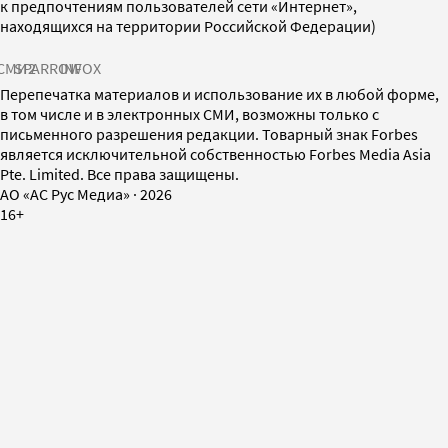
к предпочтениям пользователей сети «Интернет»,
находящихся на территории Российской Федерации)
СМИ2
SPARROW
INFOX
Перепечатка материалов и использование их в любой форме,
в том числе и в электронных СМИ, возможны только с
письменного разрешения редакции. Товарный знак Forbes
является исключительной собственностью Forbes Media Asia
Pte. Limited. Все права защищены.
AO «АС Рус Медиа»
·
2026
16+