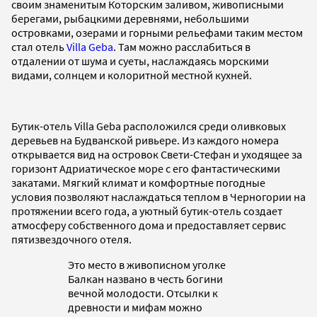
своим знаменитым Которским заливом, живописными
берегами, рыбацкими деревнями, небольшими
островками, озерами и горными рельефами таким местом
стал отель
Villa Geba
. Там можно расслабиться в
отдалении от шума и суеты, наслаждаясь морскими
видами, солнцем и колоритной местной кухней.
Бутик-отель Villa Geba расположился среди оливковых
деревьев на Будванской ривьере. Из каждого номера
открывается вид на островок Свети-Стефан и уходящее за
горизонт Адриатическое море с его фантастическими
закатами. Мягкий климат и комфортные погодные
условия позволяют наслаждаться теплом в Черногории на
протяжении всего года, а уютный бутик-отель создает
атмосферу собственного дома и предоставляет сервис
пятизвездочного отеля.
Это место в живописном уголке
Балкан названо в честь богини
вечной молодости. Отсылки к
древности и мифам можно