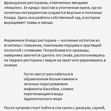
французских ресторанах, отмеченных звездами
«Мишлен». Ее кредо: простая и утонченная кухня, где из
понятных ингредиентов создаются вкусные и полезные
блюда. Здесь она разбила собственный сад, в котором
выращивает травы и овощи.
Фирменное блюдо ресторана — копченые котлетки из
ягнятины с тимьяном, томлеными перцами и хрустящей
полентой с оливками. Попробовав его однажды,
наверняка захочется сделать это снова, расположившись
на террасе ресторана с видом на закат или уединившись в
номере.
Гости смогут расслабиться в
обрамленном белым камнем и
зеленью подогреваемом
инфинити-бассейне, словно
перетекающим в воды
Адриатического моря
После купания стоит пойти в спа-салон с джакузи, сауной,