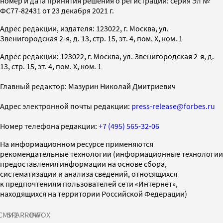
номер и дата принятия решения о регистрации: серия Эл №
ФС77-82431 от 23 декабря 2021 г.
Адрес редакции, издателя: 123022, г. Москва, ул.
Звенигородская 2-я, д. 13, стр. 15, эт. 4, пом. X, ком. 1
Адрес редакции: 123022, г. Москва, ул. Звенигородская 2-я, д.
13, стр. 15, эт. 4, пом. X, ком. 1
Главный редактор: Мазурин Николай Дмитриевич
Адрес электронной почты редакции:
press-release@forbes.ru
Номер телефона редакции:
+7 (495) 565-32-06
На информационном ресурсе применяются
рекомендательные технологии (информационные технологии
предоставления информации на основе сбора,
систематизации и анализа сведений, относящихся
к предпочтениям пользователей сети «Интернет»,
находящихся на территории Российской Федерации)
СМИ2
SPARROW
INFOX