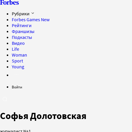
Рубрики
Forbes Games
New
Рейтинги
Франшизы
Подкасты
Видео
Life
Woman
Sport
Young
Войти
Софья Долотовская
журналист N+1