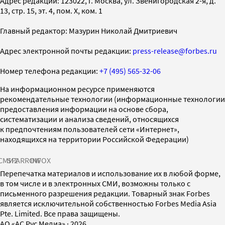
Адрес редакции: 123022, г. Москва, ул. Звенигородская 2-я, д.
13, стр. 15, эт. 4, пом. X, ком. 1
Главный редактор: Мазурин Николай Дмитриевич
Адрес электронной почты редакции:
press-release@forbes.ru
Номер телефона редакции:
+7 (495) 565-32-06
На информационном ресурсе применяются
рекомендательные технологии (информационные технологии
предоставления информации на основе сбора,
систематизации и анализа сведений, относящихся
к предпочтениям пользователей сети «Интернет»,
находящихся на территории Российской Федерации)
СМИ2
SPARROW
INFOX
Перепечатка материалов и использование их в любой форме,
в том числе и в электронных СМИ, возможны только с
письменного разрешения редакции. Товарный знак Forbes
является исключительной собственностью Forbes Media Asia
Pte. Limited. Все права защищены.
AO «АС Рус Медиа»
·
2026