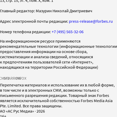
13, стр. 15, эт. 4, пом. X, ком. 1
Главный редактор: Мазурин Николай Дмитриевич
Адрес электронной почты редакции:
press-release@forbes.ru
Номер телефона редакции:
+7 (495) 565-32-06
На информационном ресурсе применяются
рекомендательные технологии (информационные технологии
предоставления информации на основе сбора,
систематизации и анализа сведений, относящихся
к предпочтениям пользователей сети «Интернет»,
находящихся на территории Российской Федерации)
СМИ2
SPARROW
INFOX
Перепечатка материалов и использование их в любой форме,
в том числе и в электронных СМИ, возможны только с
письменного разрешения редакции. Товарный знак Forbes
является исключительной собственностью Forbes Media Asia
Pte. Limited. Все права защищены.
AO «АС Рус Медиа»
·
2026
16+