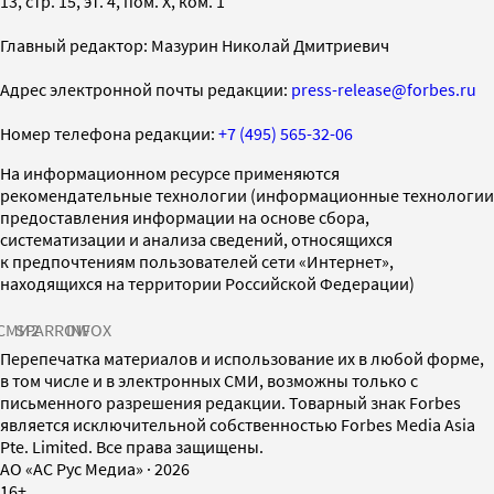
13, стр. 15, эт. 4, пом. X, ком. 1
Главный редактор: Мазурин Николай Дмитриевич
Адрес электронной почты редакции:
press-release@forbes.ru
Номер телефона редакции:
+7 (495) 565-32-06
На информационном ресурсе применяются
рекомендательные технологии (информационные технологии
предоставления информации на основе сбора,
систематизации и анализа сведений, относящихся
к предпочтениям пользователей сети «Интернет»,
находящихся на территории Российской Федерации)
СМИ2
SPARROW
INFOX
Перепечатка материалов и использование их в любой форме,
в том числе и в электронных СМИ, возможны только с
письменного разрешения редакции. Товарный знак Forbes
является исключительной собственностью Forbes Media Asia
Pte. Limited. Все права защищены.
AO «АС Рус Медиа»
·
2026
16+