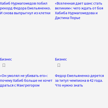
Хабиб Нурмагомедов побил
«Вселенная дает шанс стать
рекорд Федора Емельяненко.
великим»: чего ждать от боя
И снова выпрыгнул из клетки
Хабиба Нурмагомедова и
Дастина Порье
Бизнес
Бизнес
«Он умолял не убивать его»:
Федор Емельяненко дерется
почему Хабиб больше не хочет
за титул чемпиона в 42 года.
драться с Макгрегором
Что нужно знать