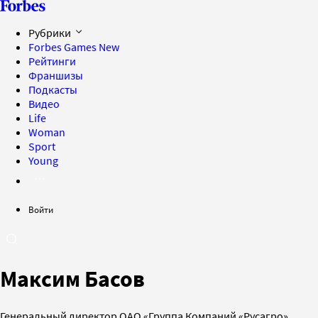
Рубрики
Forbes Games
New
Рейтинги
Франшизы
Подкасты
Видео
Life
Woman
Sport
Young
Войти
Макcим Басов
Генеральный директор ОАО «Группа Компаний «Русагро»