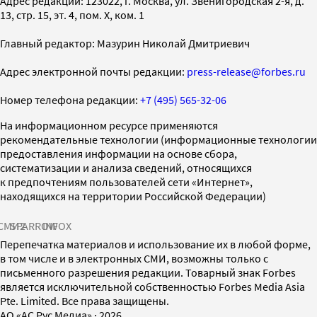
Адрес редакции: 123022, г. Москва, ул. Звенигородская 2-я, д.
13, стр. 15, эт. 4, пом. X, ком. 1
Главный редактор: Мазурин Николай Дмитриевич
Адрес электронной почты редакции:
press-release@forbes.ru
Номер телефона редакции:
+7 (495) 565-32-06
На информационном ресурсе применяются
рекомендательные технологии (информационные технологии
предоставления информации на основе сбора,
систематизации и анализа сведений, относящихся
к предпочтениям пользователей сети «Интернет»,
находящихся на территории Российской Федерации)
СМИ2
SPARROW
INFOX
Перепечатка материалов и использование их в любой форме,
в том числе и в электронных СМИ, возможны только с
письменного разрешения редакции. Товарный знак Forbes
является исключительной собственностью Forbes Media Asia
Pte. Limited. Все права защищены.
AO «АС Рус Медиа»
·
2026