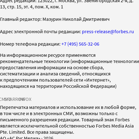
Адрес редакции: 123022, г. Москва, ул. Звенигородская 2-я, д.
13, стр. 15, эт. 4, пом. X, ком. 1
Главный редактор: Мазурин Николай Дмитриевич
Адрес электронной почты редакции:
press-release@forbes.ru
Номер телефона редакции:
+7 (495) 565-32-06
На информационном ресурсе применяются
рекомендательные технологии (информационные технологии
предоставления информации на основе сбора,
систематизации и анализа сведений, относящихся
к предпочтениям пользователей сети «Интернет»,
находящихся на территории Российской Федерации)
СМИ2
SPARROW
INFOX
Перепечатка материалов и использование их в любой форме,
в том числе и в электронных СМИ, возможны только с
письменного разрешения редакции. Товарный знак Forbes
является исключительной собственностью Forbes Media Asia
Pte. Limited. Все права защищены.
AO «АС Рус Медиа»
·
2026