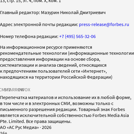
13, стр. 15, эт. 4, пом. X, ком. 1
Главный редактор: Мазурин Николай Дмитриевич
Адрес электронной почты редакции:
press-release@forbes.ru
Номер телефона редакции:
+7 (495) 565-32-06
На информационном ресурсе применяются
рекомендательные технологии (информационные технологии
предоставления информации на основе сбора,
систематизации и анализа сведений, относящихся
к предпочтениям пользователей сети «Интернет»,
находящихся на территории Российской Федерации)
СМИ2
SPARROW
INFOX
Перепечатка материалов и использование их в любой форме,
в том числе и в электронных СМИ, возможны только с
письменного разрешения редакции. Товарный знак Forbes
является исключительной собственностью Forbes Media Asia
Pte. Limited. Все права защищены.
AO «АС Рус Медиа»
·
2026
16+