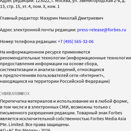
Адрес редакции: 123022, г. Москва, ул. Звенигородская 2-я, д.
13, стр. 15, эт. 4, пом. X, ком. 1
Главный редактор: Мазурин Николай Дмитриевич
Адрес электронной почты редакции:
press-release@forbes.ru
Номер телефона редакции:
+7 (495) 565-32-06
На информационном ресурсе применяются
рекомендательные технологии (информационные технологии
предоставления информации на основе сбора,
систематизации и анализа сведений, относящихся
к предпочтениям пользователей сети «Интернет»,
находящихся на территории Российской Федерации)
СМИ2
SPARROW
INFOX
Перепечатка материалов и использование их в любой форме,
в том числе и в электронных СМИ, возможны только с
письменного разрешения редакции. Товарный знак Forbes
является исключительной собственностью Forbes Media Asia
Pte. Limited. Все права защищены.
AO «АС Рус Медиа»
·
2026