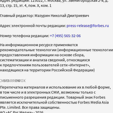
Адрес редакции: 123022, г. Москва, ул. Звенигородская 2-я, д.
13, стр. 15, эт. 4, пом. X, ком. 1
Главный редактор: Мазурин Николай Дмитриевич
Адрес электронной почты редакции:
press-release@forbes.ru
Номер телефона редакции:
+7 (495) 565-32-06
На информационном ресурсе применяются
рекомендательные технологии (информационные технологии
предоставления информации на основе сбора,
систематизации и анализа сведений, относящихся
к предпочтениям пользователей сети «Интернет»,
находящихся на территории Российской Федерации)
СМИ2
SPARROW
INFOX
Перепечатка материалов и использование их в любой форме,
в том числе и в электронных СМИ, возможны только с
письменного разрешения редакции. Товарный знак Forbes
является исключительной собственностью Forbes Media Asia
Pte. Limited. Все права защищены.
AO «АС Рус Медиа»
·
2026