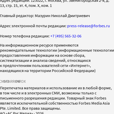
Адрес редакции: 123022, г. Москва, ул. Звенигородская 2-я, д.
13, стр. 15, эт. 4, пом. X, ком. 1
Главный редактор: Мазурин Николай Дмитриевич
Адрес электронной почты редакции:
press-release@forbes.ru
Номер телефона редакции:
+7 (495) 565-32-06
На информационном ресурсе применяются
рекомендательные технологии (информационные технологии
предоставления информации на основе сбора,
систематизации и анализа сведений, относящихся
к предпочтениям пользователей сети «Интернет»,
находящихся на территории Российской Федерации)
СМИ2
SPARROW
INFOX
Перепечатка материалов и использование их в любой форме,
в том числе и в электронных СМИ, возможны только с
письменного разрешения редакции. Товарный знак Forbes
является исключительной собственностью Forbes Media Asia
Pte. Limited. Все права защищены.
AO «АС Рус Медиа»
·
2026